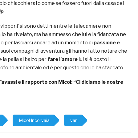
olo chiacchierato come se fossero fuori dalla casa del
ip
.
 ‘vipponi’ si sono detti mentre le telecamere non
lo ha rivelato, ma ha ammesso che lui e la fidanzata ne
o per lasciarsi andare ad un momento di
passione e
i suoi compagni di avventura gli hanno fatto notare che
la palla al balzo per
fare l’amore
lui si è posto il
ofono ambientale ed è per questo che lo ha staccato.
Tavassi e il rapporto con Micol: “Ci diciamo le nostre
Micol Incorvaia
van