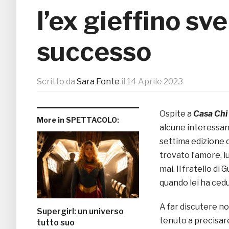
l’ex gieffino sv
successo
Scritto da
Sara Fonte
il
14 Aprile 2023
Ospite a
Casa Chi
More in SPETTACOLO:
alcune interessanti
settima edizione d
trovato l’amore, l
mai. Il fratello d
quando lei ha cedu
A far discutere no
Supergirl: un universo
tenuto a precisare
tutto suo