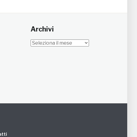
Archivi
Archivi
tti