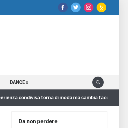
facebook
twitter
instagram
feedburner
DANCE
nza condivisa torna di moda ma cambia faccia
4 anni
Da non perdere