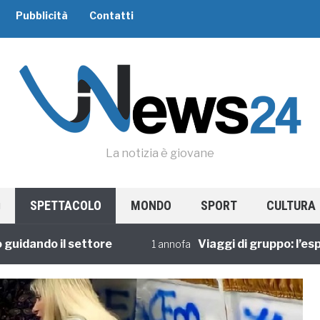
Pubblicità
Contatti
La notizia è giovane
SPETTACOLO
MONDO
SPORT
CULTURA
ando il settore
Viaggi di gruppo: l’esperie
1 annofa