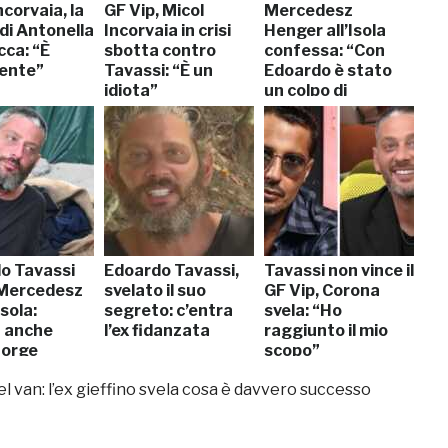
ncorvaia, la
GF Vip, Micol
Mercedesz
di Antonella
Incorvaia in crisi
Henger all’Isola
cca: “È
sbotta contro
confessa: “Con
tente”
Tavassi: “È un
Edoardo è stato
idiota”
un colpo di
fulmine”
o Tavassi
Edoardo Tavassi,
Tavassi non vince il
Mercedesz
svelato il suo
GF Vip, Corona
Isola:
segreto: c’entra
svela: “Ho
 anche
l’ex fidanzata
raggiunto il mio
Sorge
scopo”
l van: l’ex gieffino svela cosa è davvero successo