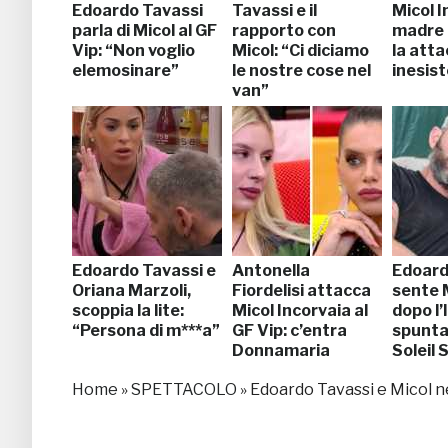
Edoardo Tavassi
Tavassi e il
Micol I
parla di Micol al GF
rapporto con
madre 
Vip: “Non voglio
Micol: “Ci diciamo
la atta
elemosinare”
le nostre cose nel
inesis
van”
Edoardo Tavassi e
Antonella
Edoard
Oriana Marzoli,
Fiordelisi attacca
sente 
scoppia la lite:
Micol Incorvaia al
dopo l’
“Persona di m***a”
GF Vip: c’entra
spunta
Donnamaria
Soleil 
Home
»
SPETTACOLO
»
Edoardo Tavassi e Micol ne