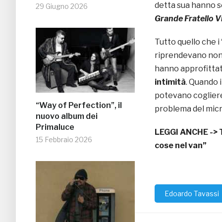
detta sua hanno s
29 Giugno 2026
Grande Fratello V
Tutto quello che i
riprendevano non 
hanno approfittat
intimità
. Quando 
potevano cogliere 
“Way of Perfection”, il
problema del micr
nuovo album dei
Primaluce
LEGGI ANCHE ->
15 Febbraio 2026
cose nel van”
Edoardo Tavassi