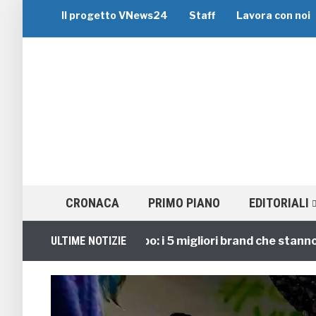
Il progetto VNews24
Staff
Lavora con noi
CRONACA
PRIMO PIANO
EDITORIALI
Viaggi di Gruppo: i 5 migliori brand che stanno guid
ULTIME NOTIZIE