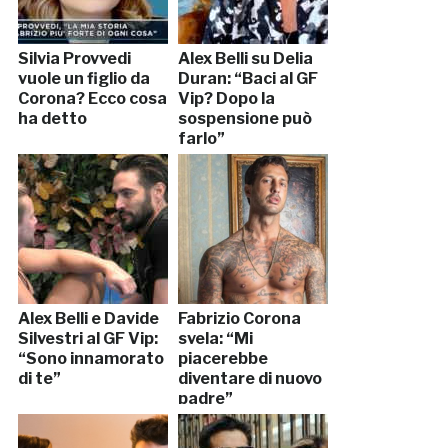
Silvia Provvedi
Alex Belli su Delia
vuole un figlio da
Duran: “Baci al GF
Corona? Ecco cosa
Vip? Dopo la
ha detto
sospensione può
farlo”
Alex Belli e Davide
Fabrizio Corona
Silvestri al GF Vip:
svela: “Mi
“Sono innamorato
piacerebbe
di te”
diventare di nuovo
padre”