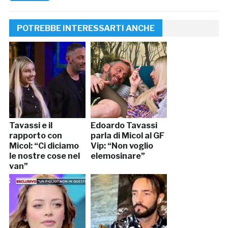
POTREBBE INTERESSARTI ANCHE
Tavassi e il
Edoardo Tavassi
rapporto con
parla di Micol al GF
Micol: “Ci diciamo
Vip: “Non voglio
le nostre cose nel
elemosinare”
van”