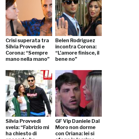
Crisi superata tra
Belen Rodriguez
Silvia Provvedi e
incontra Corona:
Corona: “Sempre
“L’amore finisce, il
mano nella mano”
bene no”
Silvia Provvedi
GF Vip Daniele Dal
svela: “Fabrizio mi
Moro non dorme
ha chiesto di
con Oriana: lei si