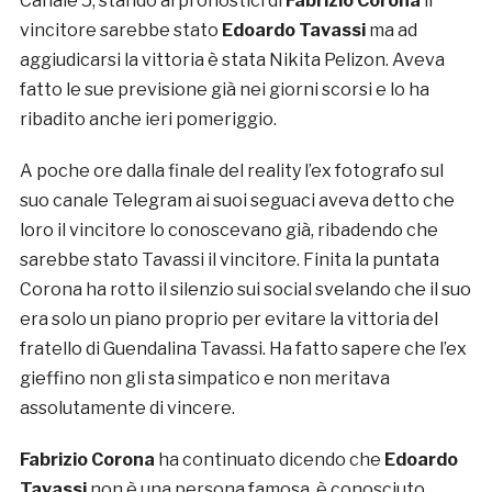
Canale 5, stando ai pronostici di
Fabrizio Corona
il
vincitore sarebbe stato
Edoardo Tavassi
ma ad
aggiudicarsi la vittoria è stata Nikita Pelizon. Aveva
fatto le sue previsione già nei giorni scorsi e lo ha
ribadito anche ieri pomeriggio.
A poche ore dalla finale del reality l’ex fotografo sul
suo canale Telegram ai suoi seguaci aveva detto che
loro il vincitore lo conoscevano già, ribadendo che
sarebbe stato Tavassi il vincitore. Finita la puntata
Corona ha rotto il silenzio sui social svelando che il suo
era solo un piano proprio per evitare la vittoria del
fratello di Guendalina Tavassi. Ha fatto sapere che l’ex
gieffino non gli sta simpatico e non meritava
assolutamente di vincere.
Fabrizio Corona
ha continuato dicendo che
Edoardo
Tavassi
non è una persona famosa, è conosciuto