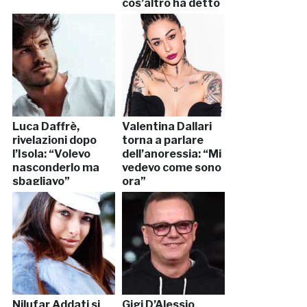
cos’altro ha detto
la cantante
Luca Daffrè,
Valentina Dallari
rivelazioni dopo
torna a parlare
l’Isola: “Volevo
dell’anoressia: “Mi
nasconderlo ma
vedevo come sono
sbagliavo”
ora”
Nilufar Addati si
Gigi D’Alessio