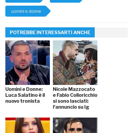
uomini e donne
POTREBBE INTERESSARTI ANCHE
Uomini e Donne:
Nicole Mazzocato
Luca Salatino è il
e Fabio Colloricchio
nuovo tronista
si sono lasciati:
l’annuncio su Ig