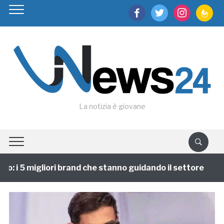
facebook
twitter
instagram
feedburn
La notizia è giovane
: i 5 migliori brand che stanno guidando il settore
1