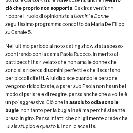
Sorrisi e Canzoni,
tra le varie cose ha anche
rivelato
ciò che proprio non sopporta
. Da circa vent’anni
ricopre il ruolo di opinionista a
Uomini e Donne,
seguitissimo programma condotto da Maria De Filippi
su Canale 5.
Nell’ultimo periodo al noto dating show si sta spesso
scontrando con la dama Paola Ruocco, in merito ai
battibecchi ha rivelato che non ama le donne che
sono alla ricerca di uomini perfetti e che li scartano
per piccoli difetti. A lui dispiace quando le persone
vengono ridicolizzate, a parer suo Paola non ha un bel
modo di parlare e di reagire, pensa anche che a volte è
un po’ aggressiva. Ciò che
in assoluto odia sono le
bugie
, non tanto per la bugia in sé ma perché si sente
preso in giro. Pensa infatti che chi gli mente crede che
lui sia stupido e questo lui non lo accetta.