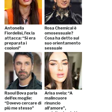
Antonella
Rosa Chemical è
Fiordelisi, l’ex la
omosessuale?
attacca: “Si era
Cosa ha detto sul
preparata i
suo orientamento
copioni”
sessuale
Raoul Bova parla
Arisa svela: “A
dell’ex moglie:
malincuore
“Dovevo cercare di
rinuncio
più me stesso”
all’amore”,