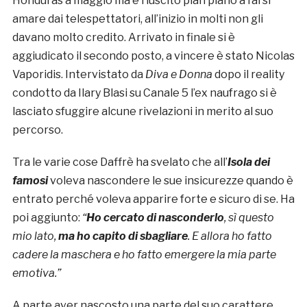
Honduras a maggio ma è riuscito pian piano a farsi
amare dai telespettatori, all’inizio in molti non gli
davano molto credito. Arrivato in finale si è
aggiudicato il secondo posto, a vincere è stato Nicolas
Vaporidis. Intervistato da
Diva e Donna
dopo il reality
condotto da Ilary Blasi su Canale 5 l’ex naufrago si è
lasciato sfuggire alcune rivelazioni in merito al suo
percorso.
Tra le varie cose Daffrè ha svelato che all’
Isola dei
famosi
voleva nascondere le sue insicurezze quando è
entrato perché voleva apparire forte e sicuro di se. Ha
poi aggiunto:
“
Ho cercato di nasconderlo
, sì questo
mio lato,
ma ho capito di sbagliare
. E allora ho fatto
cadere la maschera e ho fatto emergere la mia parte
emotiva.”
A parte aver nascosto una parte del suo carattere,