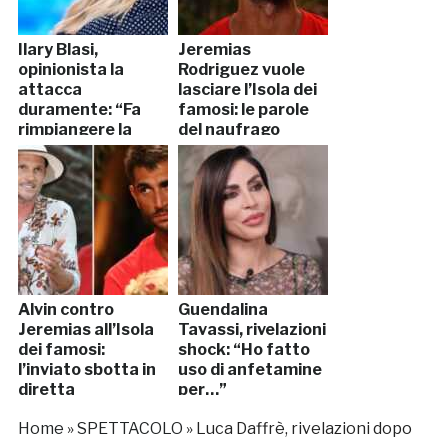
Ilary Blasi,
Jeremias
opinionista la
Rodriguez vuole
attacca
lasciare l’Isola dei
duramente: “Fa
famosi: le parole
rimpiangere la
del naufrago
Ventura”
Alvin contro
Guendalina
Jeremias all’Isola
Tavassi, rivelazioni
dei famosi:
shock: “Ho fatto
l’inviato sbotta in
uso di anfetamine
diretta
per…”
Home
»
SPETTACOLO
»
Luca Daffrè, rivelazioni dopo