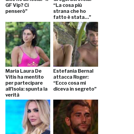
GF Vip? Ci
“La cosa più
penserò”
strana che ho
fatto è stata…”
Maria Laura De
Estefania Bernal
Vitis ha mentito
attacca Roger:
per partecipare
“Ecco cosa mi
all’Isola: spunta la
diceva in segreto”
verità