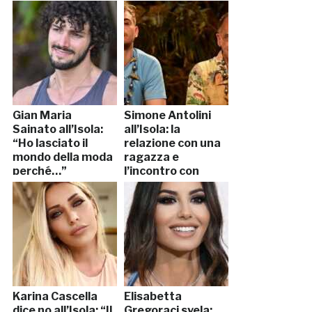
Gian Maria
Simone Antolini
Sainato all’Isola:
all’Isola: la
“Ho lasciato il
relazione con una
mondo della moda
ragazza e
perché…”
l’incontro con
Cecchi Paone
Karina Cascella
Elisabetta
dice no all’Isola: “Il
Gregoraci svela: