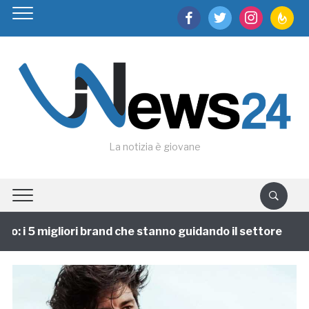
facebook
twitter
instagram
feedburn
La notizia è giovane
: i 5 migliori brand che stanno guidando il settore
1