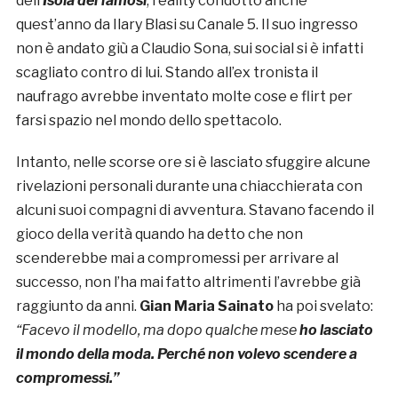
dell’
Isola dei famosi
, reality condotto anche
quest’anno da Ilary Blasi su Canale 5. Il suo ingresso
non è andato giù a Claudio Sona, sui social si è infatti
scagliato contro di lui. Stando all’ex tronista il
naufrago avrebbe inventato molte cose e flirt per
farsi spazio nel mondo dello spettacolo.
Intanto, nelle scorse ore si è lasciato sfuggire alcune
rivelazioni personali durante una chiacchierata con
alcuni suoi compagni di avventura. Stavano facendo il
gioco della verità quando ha detto che non
scenderebbe mai a compromessi per arrivare al
successo, non l’ha mai fatto altrimenti l’avrebbe già
raggiunto da anni.
Gian Maria Sainato
ha poi svelato:
“Facevo il modello, ma dopo qualche mese
ho lasciato
il mondo della moda. Perché non volevo scendere a
compromessi.”