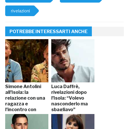
rivelazioni
POTREBBE INTERESSARTI ANCHE
Simone Antolini
Luca Daffrè,
all’Isola: la
rivelazioni dopo
relazione con una
l’Isola: “Volevo
ragazza e
nasconderlo ma
l’incontro con
sbagliavo”
Cecchi Paone