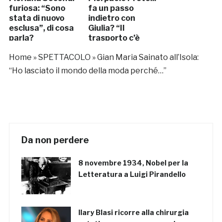
furiosa: “Sono
fa un passo
stata di nuovo
indietro con
esclusa”, di cosa
Giulia? “Il
parla?
trasporto c’è
ma…”
Home
»
SPETTACOLO
»
Gian Maria Sainato all’Isola:
“Ho lasciato il mondo della moda perché…”
Da non perdere
8 novembre 1934, Nobel per la
Letteratura a Luigi Pirandello
Ilary Blasi ricorre alla chirurgia