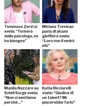
Tommaso Zorzi si
Miriana Trevisan
svela: “Tornerò
parla di alcuni
dallo psicologo, ne
gieffini e svela:
ho bisogno”
“Loro non li vedrò
più”
Manila Nazzaro su
Katia Ricciarelli
Soleil Sorge svela:
svela: “Giudice di
“Non ci sentiamo
un talent? Mi
perché…”
piacerebbe farlo”