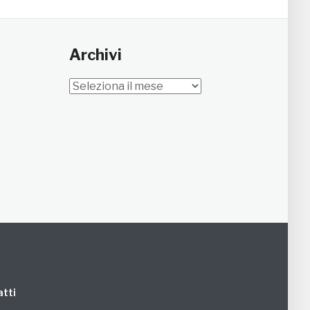
Archivi
Archivi
tti