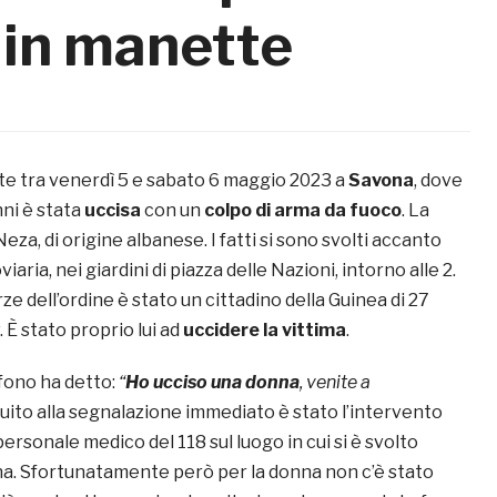
 in manette
e tra venerdì 5 e sabato 6 maggio 2023 a
Savona
, dove
nni è stata
uccisa
con un
colpo di arma da fuoco
. La
eza, di origine albanese. I fatti si sono svolti accanto
viaria, nei giardini di piazza delle Nazioni, intorno alle 2.
rze dell’ordine è stato un cittadino della Guinea di 27
 È stato proprio lui ad
uccidere la vittima
.
efono ha detto:
“
Ho ucciso una donna
, venite a
uito alla segnalazione immediato è stato l’intervento
 personale medico del 118 sul luogo in cui si è svolto
na. Sfortunatamente però per la donna non c’è stato