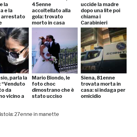
e la
45enne
uccide la madre
a e la
accoltellato alla
dopo una lite poi
: arrestato
gola: trovato
chiama i
e
morto in casa
Carabinieri
io, parla la
Mario Biondo, le
Siena, 81enne
: “Venduto
foto choc
trovata morta in
to da
dimostrano che è
casa: si indaga per
o vicino a
stato ucciso
omicidio
 pistola: 27enne in manette