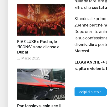
nulla da fare, era 
altro che
costata
Stando alle prime 
28enne perché
no
Dopo una lite anim
la sua confession
FIVE LUXE e Pacha, le
di
omicidio
e porto
“ICONS” sono di casa a
Marassi.
Dubai
13 Marzo 2025
LEGGI ANCHE ->
rapita e violenta
colpi di pistola
Pontassieve, colpisce il