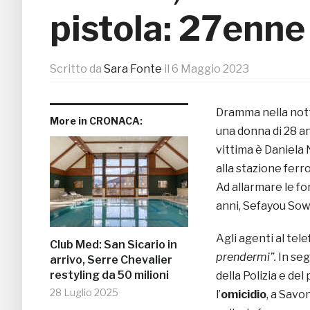
pistola: 27enne
Scritto da
Sara Fonte
il
6 Maggio 2023
Dramma nella nott
More in CRONACA:
una donna di 28 a
vittima è Daniela N
alla stazione ferro
Ad allarmare le fo
anni, Sefayou Sow.
Agli agenti al tel
Club Med: San Sicario in
prendermi”.
In seg
arrivo, Serre Chevalier
restyling da 50 milioni
della Polizia e del
28 Luglio 2025
l’
omicidio
, a Savo