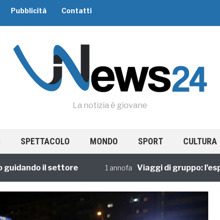
Pubblicità
Contatti
La notizia è giovane
SPETTACOLO
MONDO
SPORT
CULTURA
ando il settore
Viaggi di gruppo: l’esperi
1 annofa