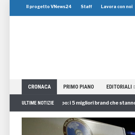
Il progetto VNews24
Staff
Lavora con noi
CRONACA
PRIMO PIANO
EDITORIALI
Viaggi di Gruppo: i 5 migliori brand che stanno guid
ULTIME NOTIZIE