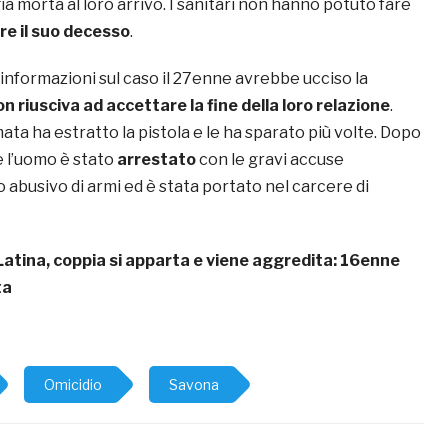
già morta al loro arrivo. I sanitari non hanno potuto fare
re il suo decesso
.
informazioni sul caso il 27enne avrebbe ucciso la
n riusciva ad accettare la fine della loro relazione
.
ata ha estratto la pistola e le ha sparato più volte. Dopo
e l’uomo è stato
arrestato
con le gravi accuse
 abusivo di armi ed è stata portato nel carcere di
Latina, coppia si apparta e viene aggredita: 16enne
ta
Omicidio
Savona