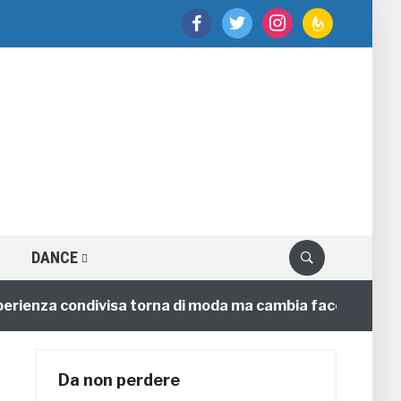
facebook
twitter
instagram
feedburner
DANCE
enza condivisa torna di moda ma cambia faccia
4 anni
Da non perdere