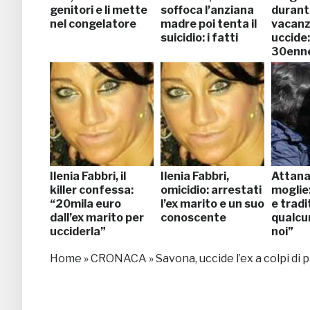
genitori e li mette
soffoca l’anziana
durant
nel congelatore
madre poi tenta il
vacanz
suicidio: i fatti
uccide
30enn
Ilenia Fabbri, il
Ilenia Fabbri,
Attanas
killer confessa:
omicidio: arrestati
moglie
“20mila euro
l’ex marito e un suo
e tradi
dall’ex marito per
conoscente
qualcun
ucciderla”
noi”
Home
»
CRONACA
»
Savona, uccide l’ex a colpi di