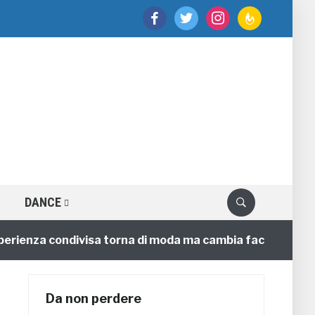
facebook
twitter
instagram
feedburner
DANCE
nza condivisa torna di moda ma cambia faccia
4 anni
Da non perdere