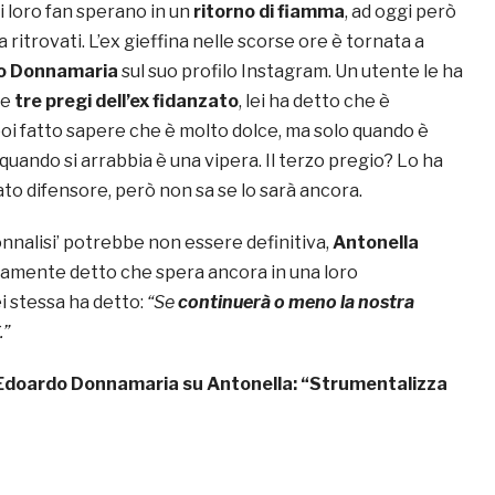
i loro fan sperano in un
ritorno di fiamma
, ad oggi però
 ritrovati. L’ex gieffina nelle scorse ore è tornata a
o Donnamaria
sul suo profilo Instagram. Un utente le ha
re
tre pregi dell’ex fidanzato
, lei ha detto che è
poi fatto sapere che è molto dolce, ma solo quando è
quando si arrabbia è una vipera. Il terzo pregio? Lo ha
to difensore, però non sa se lo sarà ancora.
Donnalisi’ potrebbe non essere definitiva,
Antonella
ramente detto che spera ancora in una loro
ei stessa ha detto:
“
Se
continuerà o meno la nostra
.”
Edoardo Donnamaria su Antonella: “Strumentalizza