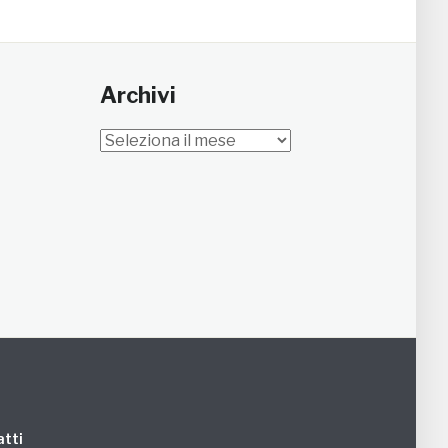
Archivi
Archivi
tti