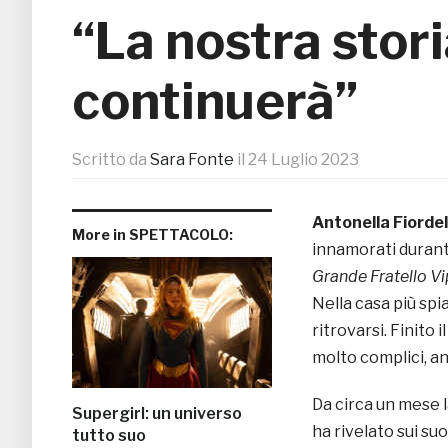
“La nostra stor
continuerà”
Scritto da
Sara Fonte
il
24 Luglio 2023
Antonella Fiorde
More in SPETTACOLO:
innamorati durante
Grande Fratello Vi
Nella casa più spi
ritrovarsi. Finit
molto complici, a
Da circa un mese la
Supergirl: un universo
ha rivelato sui suo
tutto suo