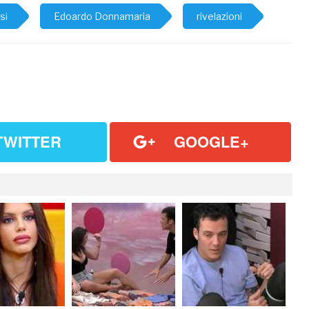
si
Edoardo Donnamaria
rivelazioni
TWITTER
GOOGLE+