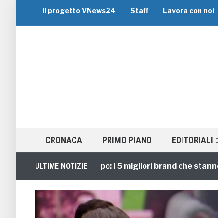
Il progetto VNews24
Staff
Lavora con noi
CRONACA
PRIMO PIANO
EDITORIALI
Viaggi di Gruppo: i 5 migliori brand che stanno guid
ULTIME NOTIZIE