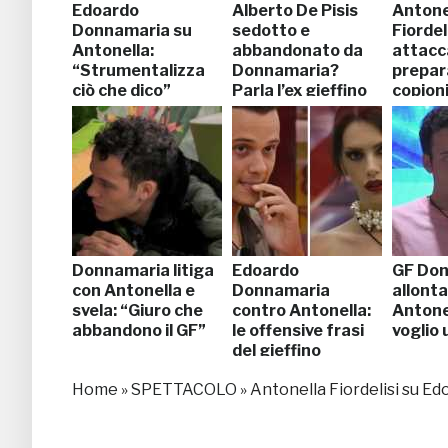
Edoardo
Alberto De Pisis
Antone
Donnamaria su
sedotto e
Fiordeli
Antonella:
abbandonato da
attacca
“Strumentalizza
Donnamaria?
prepar
ciò che dico”
Parla l’ex gieffino
copion
Donnamaria litiga
Edoardo
GF Don
con Antonella e
Donnamaria
allont
svela: “Giuro che
contro Antonella:
Antonel
abbandono il GF”
le offensive frasi
voglio 
del gieffino
Home
»
SPETTACOLO
»
Antonella Fiordelisi su Ed