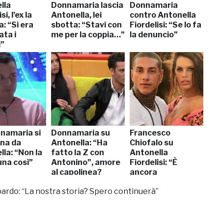
lla
Donnamaria lascia
Donnamaria
si, l’ex la
Antonella, lei
contro Antonella
: “Si era
sbotta: “Stavi con
Fiordelisi: “Se lo fa
ata i
me per la coppia…”
la denuncio”
i”
namaria si
Donnamaria su
Francesco
ana da
Antonella: “Ha
Chiofalo su
la: “Non la
fatto la Z con
Antonella
una così”
Antonino”, amore
Fiordelisi: “È
al capolinea?
ancora
innamorata di me”
oardo: “La nostra storia? Spero continuerà”