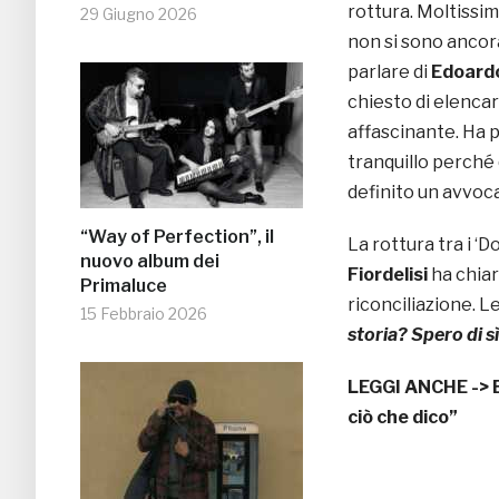
rottura. Moltissim
29 Giugno 2026
non si sono ancora
parlare di
Edoard
chiesto di elenca
affascinante. Ha 
tranquillo perché 
definito un avvoca
“Way of Perfection”, il
La rottura tra i ‘
nuovo album dei
Fiordelisi
ha chia
Primaluce
riconciliazione. L
15 Febbraio 2026
storia? Spero di sì
LEGGI ANCHE ->
ciò che dico”