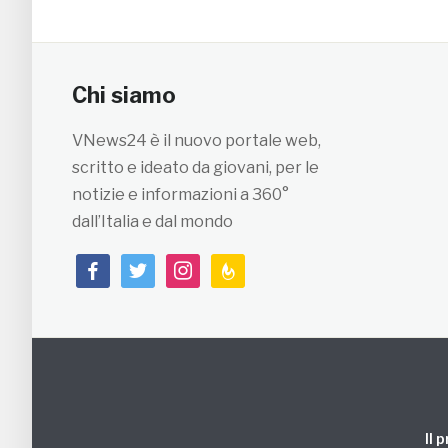
Chi siamo
VNews24 è il nuovo portale web,
scritto e ideato da giovani, per le
notizie e informazioni a 360°
dall’Italia e dal mondo
facebook
twitter
instagram
feedburner
Il