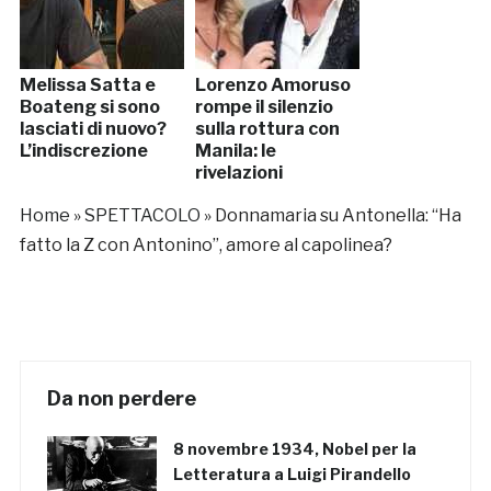
Melissa Satta e
Lorenzo Amoruso
Boateng si sono
rompe il silenzio
lasciati di nuovo?
sulla rottura con
L’indiscrezione
Manila: le
rivelazioni
Home
»
SPETTACOLO
»
Donnamaria su Antonella: “Ha
fatto la Z con Antonino”, amore al capolinea?
Da non perdere
8 novembre 1934, Nobel per la
Letteratura a Luigi Pirandello