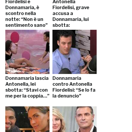
Fiordelisi e
Antonella
Donnamaria, è
Fiordelisi, grave
scontro nella
accusa a
notte: “Non è un
Donnamaria, lui
sentimento sano”
sbotta:
“Vergognati”
Donnamaria lascia
Donnamaria
Antonella, lei
contro Antonella
sbotta: “Stavi con
Fiordelisi: “Se lo fa
me per la coppia…”
la denuncio”