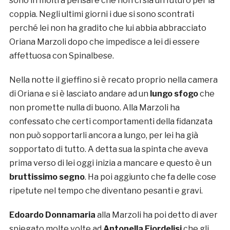
sono in molti a pensare che non ci sia un futuro per la
coppia. Negli ultimi giorni i due si sono scontrati
perché lei non ha gradito che lui abbia abbracciato
Oriana Marzoli dopo che impedisce a lei di essere
affettuosa con Spinalbese.
Nella notte il gieffino si è recato proprio nella camera
di Oriana e si è lasciato andare ad un
lungo sfogo
che
non promette nulla di buono. Alla Marzoli ha
confessato che certi comportamenti della fidanzata
non può sopportarli ancora a lungo, per lei ha già
sopportato di tutto. A detta sua la spinta che aveva
prima verso di lei oggi inizia a mancare e questo è un
bruttissimo segno
. Ha poi aggiunto che fa delle cose
ripetute nel tempo che diventano pesanti e gravi.
Edoardo Donnamaria
alla Marzoli ha poi detto di aver
spiegato molte volte ad
Antonella Fiordelisi
che gli