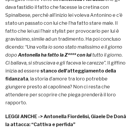
dava fastidio il fatto che facesse la cretina con
Spinalbese, perché all’inizio lei voleva Antonino e c’è
stato un passato con lui che l’ha fatto stare male. Il
fatto che lei usi l’hair stylist per provocarlo per lui è
gravissimo, simile ad un tradimento. Ha poi concluso
dicendo:
“Una volta io sono stato malissimo e il giorno
dopo
Antonella ha fatto la Z**** con lui
tutto il giorno.
Ci ballava, si strusciava e gli faceva le carezze”.
Il giffino
inizia ad essere
stanco dell’atteggiamento della
fidanzata
, la storia d’amore tra loro potrebbe
giungere presto al capolinea? Non ci resta che
attendere per scoprire che piega prenderà il loro
rapporto.
LEGGI ANCHE ->
Antonella Fiordelisi, Giaele De Donà
la attacca: “Cattiva e perfida”