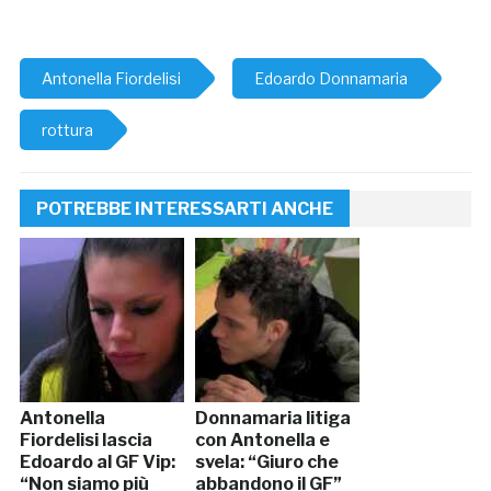
Antonella Fiordelisi
Edoardo Donnamaria
rottura
POTREBBE INTERESSARTI ANCHE
Antonella
Donnamaria litiga
Fiordelisi lascia
con Antonella e
Edoardo al GF Vip:
svela: “Giuro che
“Non siamo più
abbandono il GF”