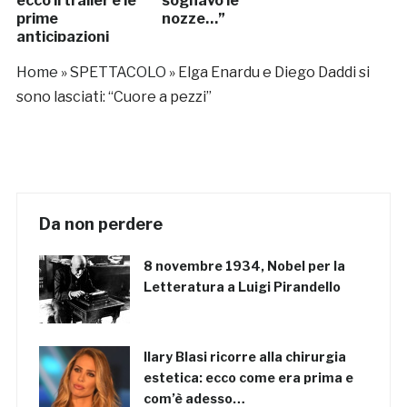
ecco il trailer e le
sognavo le
prime
nozze…”
anticipazioni
(VIDEO)
Home
»
SPETTACOLO
»
Elga Enardu e Diego Daddi si
sono lasciati: “Cuore a pezzi”
Da non perdere
8 novembre 1934, Nobel per la
Letteratura a Luigi Pirandello
Ilary Blasi ricorre alla chirurgia
estetica: ecco come era prima e
com’è adesso…