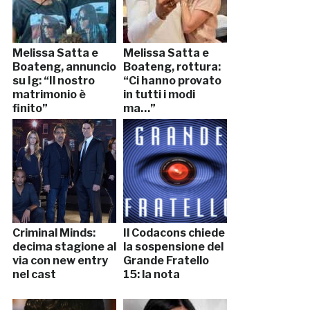
Melissa Satta e
Melissa Satta e
Boateng, annuncio
Boateng, rottura:
su Ig: “Il nostro
“Ci hanno provato
matrimonio è
in tutti i modi
finito”
ma…”
Criminal Minds:
Il Codacons chiede
decima stagione al
la sospensione del
via con new entry
Grande Fratello
nel cast
15: la nota