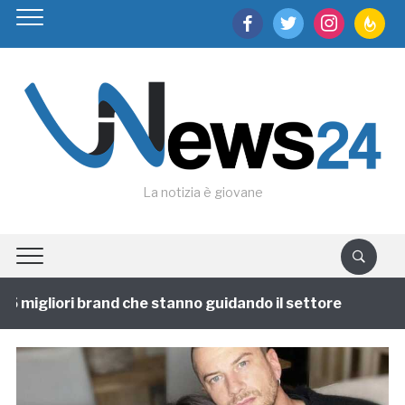
facebook
twitter
instagram
feedburn
La notizia è giovane
 migliori brand che stanno guidando il settore
1 anno