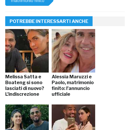
matrimonio finito
POTREBBE INTERESSARTI ANCHE
Melissa Satta e
Alessia Maruzzi e
Boateng si sono
Paolo, matrimonio
lasciati di nuovo?
finito: l’annuncio
L’indiscrezione
ufficiale