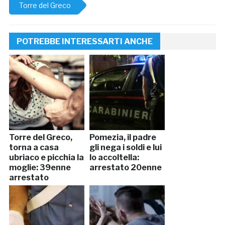
Torre del Greco
POTREBBE INTERESSARTI ANCHE
Torre del Greco,
Pomezia, il padre
torna a casa
gli nega i soldi e lui
ubriaco e picchia la
lo accoltella:
moglie: 39enne
arrestato 20enne
arrestato