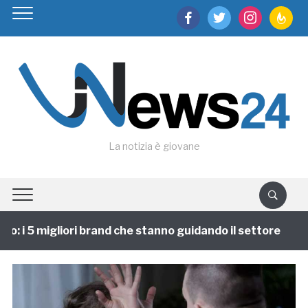
facebook
twitter
instagram
feedburn
La notizia è giovane
 i 5 migliori brand che stanno guidando il settore
1