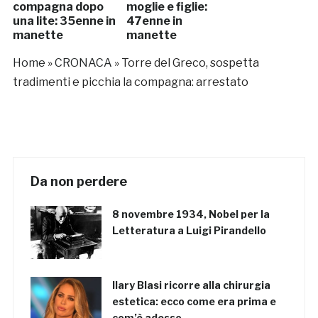
compagna dopo
moglie e figlie:
una lite: 35enne in
47enne in
manette
manette
Home
»
CRONACA
»
Torre del Greco, sospetta
tradimenti e picchia la compagna: arrestato
Da non perdere
8 novembre 1934, Nobel per la
Letteratura a Luigi Pirandello
Ilary Blasi ricorre alla chirurgia
estetica: ecco come era prima e
com’è adesso…