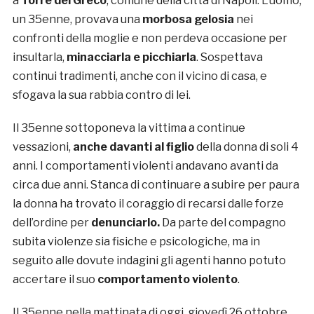
a
Torre del Greco
, comune della città di Napoli. L’uomo,
un 35enne, provava una
morbosa gelosia
nei
confronti della moglie e non perdeva occasione per
insultarla,
minacciarla e picchiarla
. Sospettava
continui tradimenti, anche con il vicino di casa, e
sfogava la sua rabbia contro di lei.
Il 35enne sottoponeva la vittima a continue
vessazioni,
anche davanti al figlio
della donna di soli 4
anni. I comportamenti violenti andavano avanti da
circa due anni. Stanca di continuare a subire per paura
la donna ha trovato il coraggio di recarsi dalle forze
dell’ordine per
denunciarlo.
Da parte del compagno
subita violenze sia fisiche e psicologiche, ma in
seguito alle dovute indagini gli agenti hanno potuto
accertare il suo
comportamento violento
.
Il 35enne nella mattinata di oggi, giovedì 26 ottobre