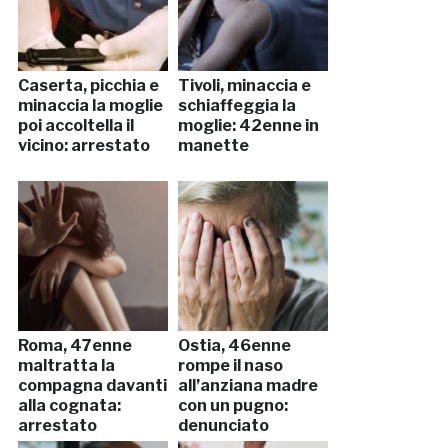
Caserta, picchia e
Tivoli, minaccia e
minaccia la moglie
schiaffeggia la
poi accoltella il
moglie: 42enne in
vicino: arrestato
manette
Roma, 47enne
Ostia, 46enne
maltratta la
rompe il naso
compagna davanti
all’anziana madre
alla cognata:
con un pugno:
arrestato
denunciato