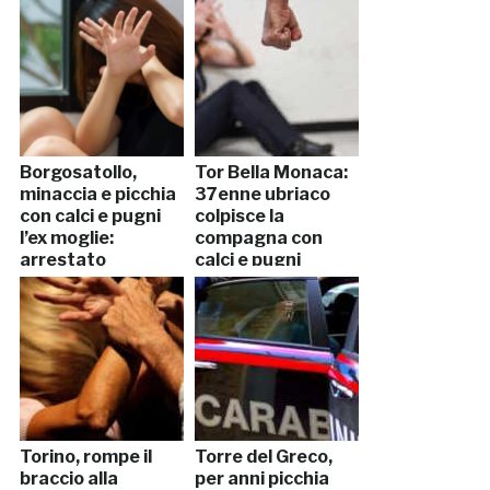
Borgosatollo,
Tor Bella Monaca:
minaccia e picchia
37enne ubriaco
con calci e pugni
colpisce la
l’ex moglie:
compagna con
arrestato
calci e pugni
Torino, rompe il
Torre del Greco,
braccio alla
per anni picchia