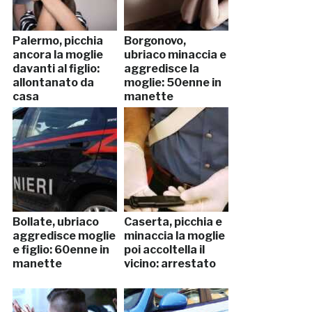
Palermo, picchia
Borgonovo,
ancora la moglie
ubriaco minaccia e
davanti al figlio:
aggredisce la
allontanato da
moglie: 50enne in
casa
manette
Bollate, ubriaco
Caserta, picchia e
aggredisce moglie
minaccia la moglie
e figlio: 60enne in
poi accoltella il
manette
vicino: arrestato