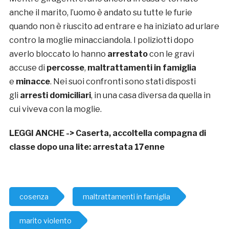
anche il marito, l’uomo è andato su tutte le furie
quando non è riuscito ad entrare e ha iniziato ad urlare
contro la moglie minacciandola. I poliziotti dopo
averlo bloccato lo hanno
arrestato
con le gravi
accuse di
percosse
,
maltrattamenti in famiglia
e
minacce
. Nei suoi confronti sono stati disposti
gli
arresti domiciliari
, in una casa diversa da quella in
cui viveva con la moglie.
LEGGI ANCHE ->
Caserta, accoltella compagna di
classe dopo una lite: arrestata 17enne
cosenza
maltrattamenti in famiglia
marito violento