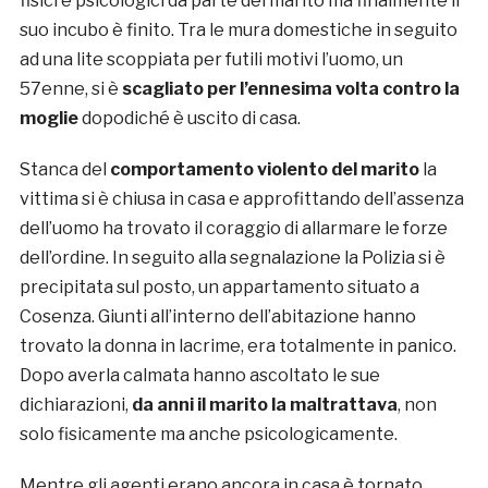
fisici e psicologici da parte del marito ma finalmente il
suo incubo è finito. Tra le mura domestiche in seguito
ad una lite scoppiata per futili motivi l’uomo, un
57enne, si è
scagliato per l’ennesima volta contro la
moglie
dopodiché è uscito di casa.
Stanca del
comportamento violento del marito
la
vittima si è chiusa in casa e approfittando dell’assenza
dell’uomo ha trovato il coraggio di allarmare le forze
dell’ordine. In seguito alla segnalazione la Polizia si è
precipitata sul posto, un appartamento situato a
Cosenza. Giunti all’interno dell’abitazione hanno
trovato la donna in lacrime, era totalmente in panico.
Dopo averla calmata hanno ascoltato le sue
dichiarazioni,
da anni il marito la maltrattava
, non
solo fisicamente ma anche psicologicamente.
Mentre gli agenti erano ancora in casa è tornato