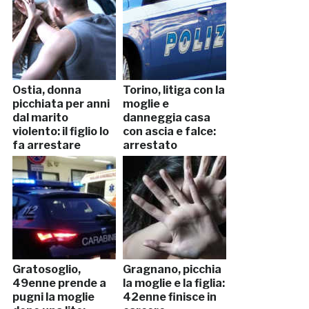
Ostia, donna
Torino, litiga con la
picchiata per anni
moglie e
dal marito
danneggia casa
violento: il figlio lo
con ascia e falce:
fa arrestare
arrestato
Gratosoglio,
Gragnano, picchia
49enne prende a
la moglie e la figlia:
pugni la moglie
42enne finisce in