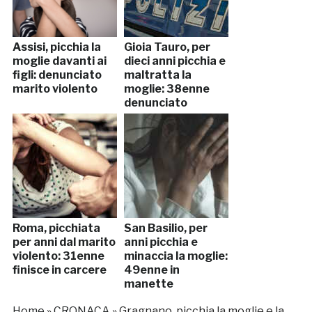
Assisi, picchia la
Gioia Tauro, per
moglie davanti ai
dieci anni picchia e
figli: denunciato
maltratta la
marito violento
moglie: 38enne
denunciato
Roma, picchiata
San Basilio, per
per anni dal marito
anni picchia e
violento: 31enne
minaccia la moglie:
finisce in carcere
49enne in
manette
Home
»
CRONACA
»
Gragnano, picchia la moglie e la