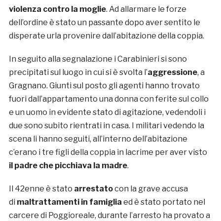
violenza contro la moglie
. Ad allarmare le forze
dell’ordine è stato un passante dopo aver sentito le
disperate urla provenire dall’abitazione della coppia.
In seguito alla segnalazione i Carabinieri si sono
precipitati sul luogo in cui si è svolta l’
aggressione
, a
Gragnano. Giunti sul posto gli agenti hanno trovato
fuori dall’appartamento una donna con ferite sul collo
e un uomo in evidente stato di agitazione, vedendoli i
due sono subito rientrati in casa. I militari vedendo la
scena li hanno seguiti, all’interno dell’abitazione
c’erano i tre figli della coppia in lacrime per aver visto
il padre che picchiava la madre
.
Il 42enne è stato
arrestato
con la grave accusa
di
maltrattamenti in famiglia
ed è stato portato nel
carcere di Poggioreale, durante l’arresto ha provato a