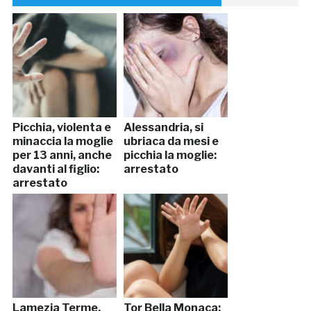
Picchia, violenta e
Alessandria, si
minaccia la moglie
ubriaca da mesi e
per 13 anni, anche
picchia la moglie:
davanti al figlio:
arrestato
arrestato
Lamezia Terme,
Tor Bella Monaca: