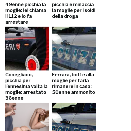
49enne picchia la
picchia e minaccia
moglie: lei chiama
la moglie per i soldi
il 112 e lo fa
della droga
arrestare
Conegliano,
Ferrara, botte alla
picchia per
moglie per farla
l’ennesima volta la
rimanere in casa:
moglie: arrestato
50enne ammonito
36enne