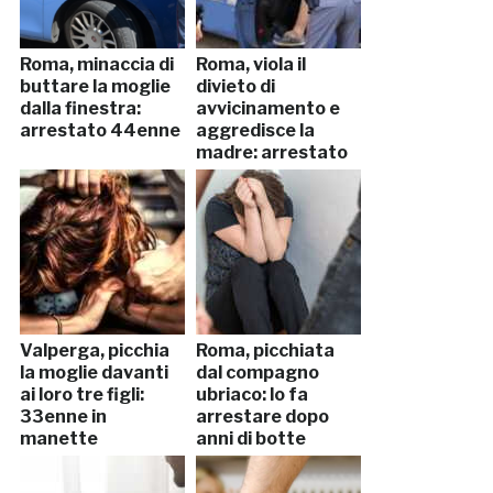
Roma, minaccia di
Roma, viola il
buttare la moglie
divieto di
dalla finestra:
avvicinamento e
arrestato 44enne
aggredisce la
madre: arrestato
Valperga, picchia
Roma, picchiata
la moglie davanti
dal compagno
ai loro tre figli:
ubriaco: lo fa
33enne in
arrestare dopo
manette
anni di botte