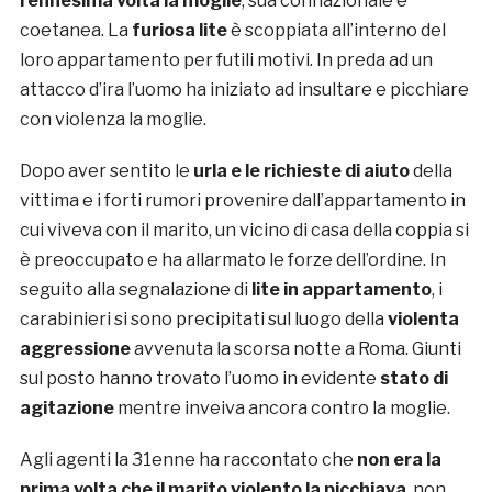
l’ennesima volta la moglie
, sua connazionale e
coetanea. La
furiosa lite
è scoppiata all’interno del
loro appartamento per futili motivi. In preda ad un
attacco d’ira l’uomo ha iniziato ad insultare e picchiare
con violenza la moglie.
Dopo aver sentito le
urla e le richieste di aiuto
della
vittima e i forti rumori provenire dall’appartamento in
cui viveva con il marito, un vicino di casa della coppia si
è preoccupato e ha allarmato le forze dell’ordine. In
seguito alla segnalazione di
lite in appartamento
, i
carabinieri si sono precipitati sul luogo della
violenta
aggressione
avvenuta la scorsa notte a Roma. Giunti
sul posto hanno trovato l’uomo in evidente
stato di
agitazione
mentre inveiva ancora contro la moglie.
Agli agenti la 31enne ha raccontato che
non era la
prima volta che il marito violento la picchiava
, non