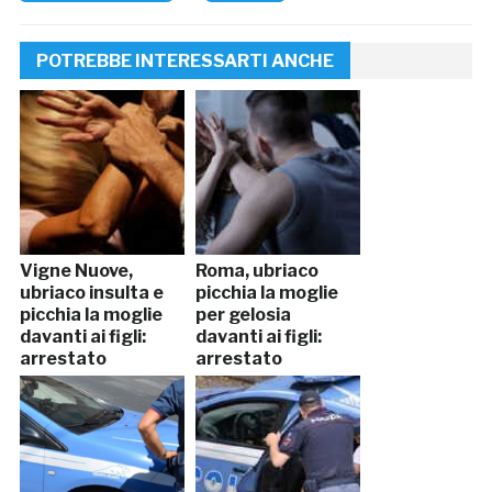
POTREBBE INTERESSARTI ANCHE
Vigne Nuove,
Roma, ubriaco
ubriaco insulta e
picchia la moglie
picchia la moglie
per gelosia
davanti ai figli:
davanti ai figli:
arrestato
arrestato