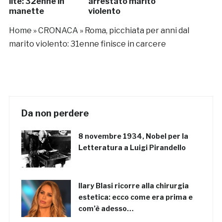
lite: 32enne in
arrestato marito
manette
violento
Home
»
CRONACA
»
Roma, picchiata per anni dal
marito violento: 31enne finisce in carcere
Da non perdere
8 novembre 1934, Nobel per la
Letteratura a Luigi Pirandello
Ilary Blasi ricorre alla chirurgia
estetica: ecco come era prima e
com’è adesso…