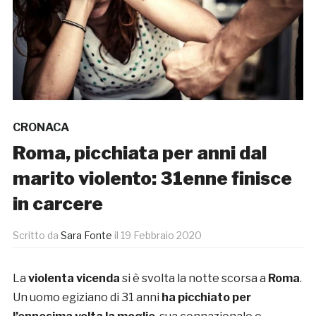
CRONACA
Roma, picchiata per anni dal
marito violento: 31enne finisce
in carcere
Scritto da
Sara Fonte
il
19 Febbraio 2020
La
violenta vicenda
si è svolta la notte scorsa a
Roma
.
Un uomo egiziano di 31 anni
ha picchiato per