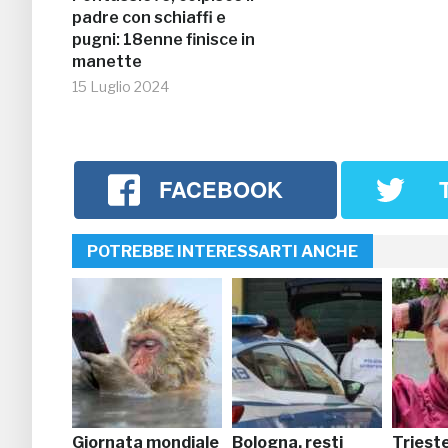
padre con schiaffi e
pugni: 18enne finisce in
manette
15 Luglio 2024
FACEBOOK
POTREBBE INTERESSARTI ANCHE
Giornata mondiale
Bologna, resti
Triest