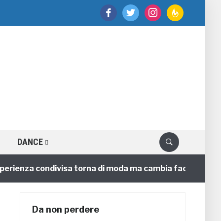
facebook
twitter
instagram
feedburner
DANCE
enza condivisa torna di moda ma cambia faccia
4 ann
Da non perdere