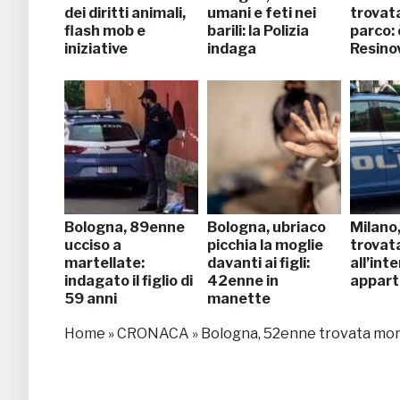
dei diritti animali,
umani e feti nei
trovat
flash mob e
barili: la Polizia
parco: 
iniziative
indaga
Resino
Bologna, 89enne
Bologna, ubriaco
Milano
ucciso a
picchia la moglie
trovat
martellate:
davanti ai figli:
all’int
indagato il figlio di
42enne in
appar
59 anni
manette
Home
»
CRONACA
»
Bologna, 52enne trovata mort