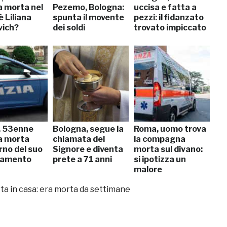
a morta nel
Pezemo, Bologna:
uccisa e fatta a
è Liliana
spunta il movente
pezzi: il fidanzato
vich?
dei soldi
trovato impiccato
, 53enne
Bologna, segue la
Roma, uomo trova
a morta
chiamata del
la compagna
erno del suo
Signore e diventa
morta sul divano:
tamento
prete a 71 anni
si ipotizza un
malore
a in casa: era morta da settimane