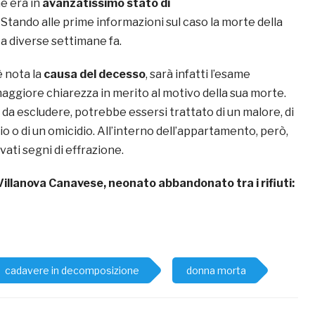
e era in
avanzatissimo stato di
.
Stando alle prime informazioni sul caso la morte della
a diverse settimane fa.
 nota la
causa del decesso
, sarà infatti l’esame
aggiore chiarezza in merito al motivo della sua morte.
da escludere, potrebbe essersi trattato di un malore, di
o o di un omicidio. All’interno dell’appartamento, però,
vati segni di effrazione.
Villanova Canavese, neonato abbandonato tra i rifiuti:
cadavere in decomposizione
donna morta