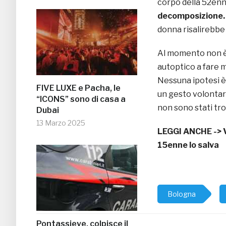
corpo della 52enn
decomposizione
donna risalirebbe 
Al momento non è
autoptico a fare m
Nessuna ipotesi è 
FIVE LUXE e Pacha, le
un gesto volontari
“ICONS” sono di casa a
non sono stati tro
Dubai
13 Marzo 2025
LEGGI ANCHE ->
15enne lo salva
Bologna
Pontassieve, colpisce il