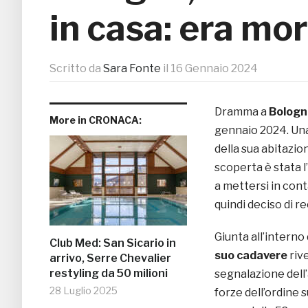
in casa: era mo
Scritto da
Sara Fonte
il
16 Gennaio 2024
Dramma a
Bologn
More in CRONACA:
gennaio 2024. Una
della sua abitazio
scoperta è stata l
a mettersi in cont
quindi deciso di re
Giunta all’interno
Club Med: San Sicario in
suo cadavere
rive
arrivo, Serre Chevalier
restyling da 50 milioni
segnalazione dell
28 Luglio 2025
forze dell’ordine su