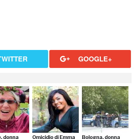
TWITTER
GOOGLE+
e, donna
Omicidio di Emma
Bologna, donna