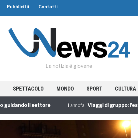
Pubblicità
Contatti
La notizia è giovane
SPETTACOLO
MONDO
SPORT
CULTURA
dando il settore
Viaggi di gruppo: l’esperi
1 annofa