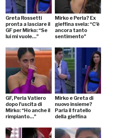
Greta Rossetti
Mirko e Perla? Ex
pronta a lasciare il
gieffina svela: “C’è
GF per Mirko: “Se
ancora tanto
lui mi vuole…”
sentimento”
GF, Perla Vatiero
Mirko e Greta di
dopo l’uscita di
nuovo insieme?
Mirko: “Ho anche il
Parla il fratello
rimpianto…”
della gieffina