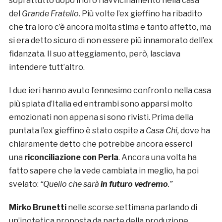
soprattutto dopo il loro riavvicinamento nella casa
del
Grande Fratello.
Più volte l’ex gieffino ha ribadito
che tra loro c’è ancora molta stima e tanto affetto, ma
si era detto sicuro di non essere più innamorato dell’ex
fidanzata. Il suo atteggiamento, però, lasciava
intendere tutt’altro.
I due ieri hanno avuto l’ennesimo confronto nella casa
più spiata d’Italia ed entrambi sono apparsi molto
emozionati non appena si sono rivisti. Prima della
puntata l’ex gieffino è stato ospite a
Casa Chi,
dove ha
chiaramente detto che potrebbe ancora esserci
una
riconciliazione con Perla
. Ancora una volta ha
fatto sapere che la vede cambiata in meglio, ha poi
svelato:
“Quello che sarà
in futuro vedremo
.”
Mirko Brunetti
nelle scorse settimana parlando di
un’ipotetica proposta da parte della produzione