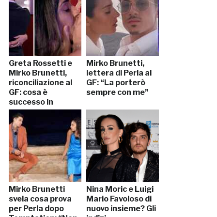
Greta Rossetti e
Mirko Brunetti,
Mirko Brunetti,
lettera di Perla al
riconciliazione al
GF: “La porterò
GF: cosa è
sempre con me”
successo in
puntata
Mirko Brunetti
Nina Moric e Luigi
svela cosa prova
Mario Favoloso di
per Perla dopo
nuovo insieme? Gli