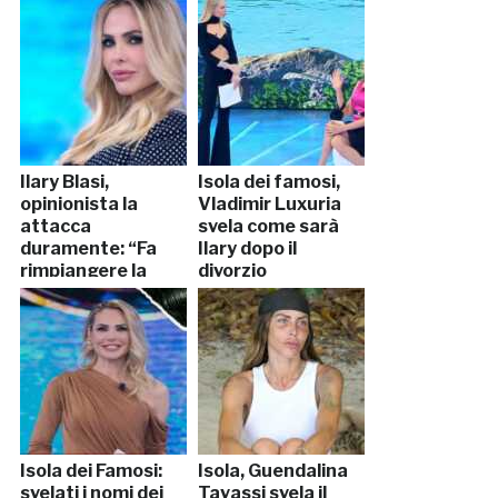
Ilary Blasi,
Isola dei famosi,
opinionista la
Vladimir Luxuria
attacca
svela come sarà
duramente: “Fa
Ilary dopo il
rimpiangere la
divorzio
Ventura”
Isola dei Famosi:
Isola, Guendalina
svelati i nomi dei
Tavassi svela il