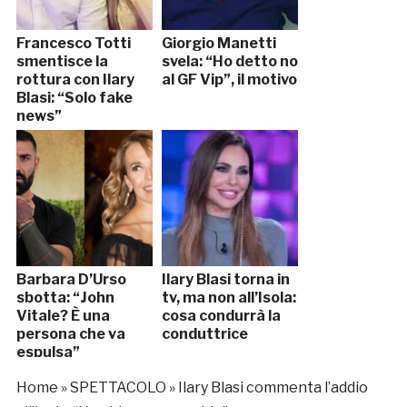
Francesco Totti
Giorgio Manetti
smentisce la
svela: “Ho detto no
rottura con Ilary
al GF Vip”, il motivo
Blasi: “Solo fake
news”
Barbara D’Urso
Ilary Blasi torna in
sbotta: “John
tv, ma non all’Isola:
Vitale? È una
cosa condurrà la
persona che va
conduttrice
espulsa”
Home
»
SPETTACOLO
»
Ilary Blasi commenta l’addio