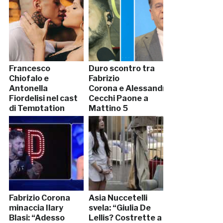
Francesco
Duro scontro tra
Chiofalo e
Fabrizio
Antonella
Corona e Alessandro
Fiordelisi nel cast
Cecchi Paone a
di Temptation
Mattino 5
Island Vip
Fabrizio Corona
Asia Nuccetelli
minaccia Ilary
svela: “Giulia De
Blasi: “Adesso
Lellis? Costrette a