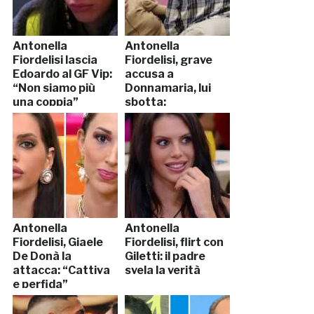
Antonella
Antonella
Fiordelisi lascia
Fiordelisi, grave
Edoardo al GF Vip:
accusa a
“Non siamo più
Donnamaria, lui
una coppia”
sbotta:
“Vergognati”
Antonella
Antonella
Fiordelisi, Giaele
Fiordelisi, flirt con
De Donà la
Giletti: il padre
attacca: “Cattiva
svela la verità
e perfida”