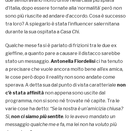
due sembravano molto unite nella casa più spiata
d’Italia, dopo essere tornate alla ‘normalità’ però non
sono più riuscite ad andare d’accordo. Cosa è successo
tra loro? A spiegarlo è stata l’influencer salernitana
durante la sua ospitata a
Casa Chi.
Qualche mese fa si è parlato di frizioni tra le due ex
gieffine, a quanto pare a causare il distacco sarebbe
stato un messaggio.
Antonella Fiordelisi
ci ha tenuto
a precisare che vuole ancora molto bene all’ex amica,
le cose però dopo il reality non sono andate come
sperava. A detta sua dal punto di vista caratteriale
non
c’è stata affinità
non appena sono uscite dal
programma, non si sono né trovate né capite. Tra le
varie cose ha detto:
“Se la nostra è un’amicizia chiusa?
Sì,
non ci siamo più sentite
. Io le avevo mandato un
messaggio qualche me e fa, ma lei non ha voluto più