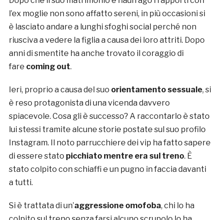
Dopo che il suo matrimonio è naufrago i rapporti con
l’ex moglie non sono affatto sereni, in più occasioni si
è lasciato andare a lunghi sfoghi social perché non
riusciva a vedere la figlia a causa dei loro attriti. Dopo
anni di smentite ha anche trovato il coraggio di
fare
coming out
.
Ieri, proprio a causa del suo
orientamento sessuale
, si
è reso protagonista di una vicenda davvero
spiacevole. Cosa gli è successo? A raccontarlo è stato
lui stessi tramite alcune storie postate sul suo profilo
Instagram. Il noto parrucchiere dei vip ha fatto sapere
di essere stato
picchiato mentre era sul treno
. È
stato colpito con schiaffi e un pugno in faccia davanti
a tutti.
Si è trattata di un’
aggressione omofoba
, chi lo ha
colpito sul treno senza farsi alcuno scrupolo lo ha