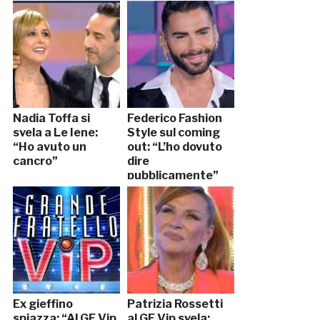
Nadia Toffa si
Federico Fashion
svela a Le Iene:
Style sul coming
“Ho avuto un
out: “L’ho dovuto
cancro”
dire
pubblicamente”
Ex gieffino
Patrizia Rossetti
spiazza: “Al GF Vip
al GF Vip svela: