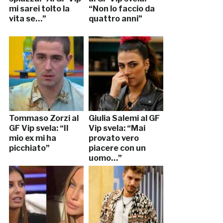
mi sarei tolto la
“Non lo faccio da
vita se…”
quattro anni”
Tommaso Zorzi al
Giulia Salemi al GF
GF Vip svela: “Il
Vip svela: “Mai
mio ex mi ha
provato vero
picchiato”
piacere con un
uomo…”