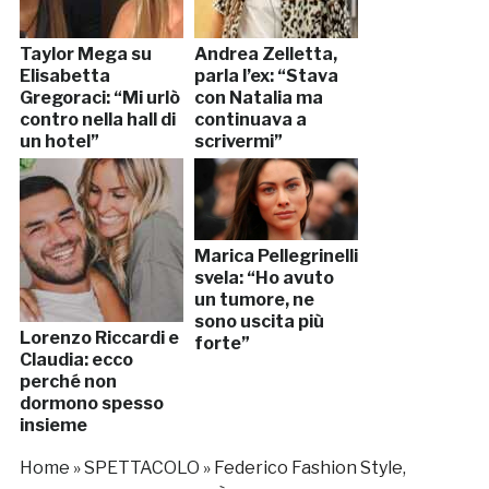
Taylor Mega su
Andrea Zelletta,
Elisabetta
parla l’ex: “Stava
Gregoraci: “Mi urlò
con Natalia ma
contro nella hall di
continuava a
un hotel”
scrivermi”
Marica Pellegrinelli
svela: “Ho avuto
un tumore, ne
sono uscita più
Lorenzo Riccardi e
forte”
Claudia: ecco
perché non
dormono spesso
insieme
Home
»
SPETTACOLO
»
Federico Fashion Style,