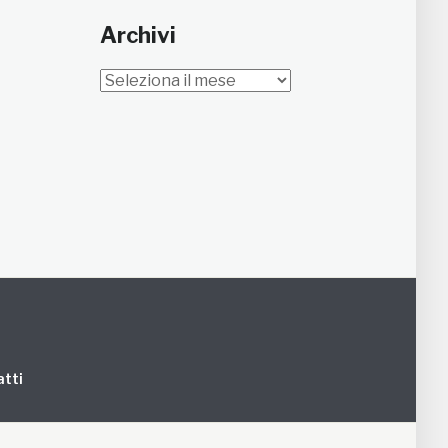
Archivi
Archivi
tti