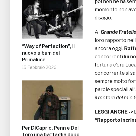
poi non ne ha sent
momento non aveva
disagio.
Al
Grande Fratell
loro rapporto nel
“Way of Perfection”, il
ancora oggi.
Raff
nuovo album dei
concorrenti lui no
Primaluce
fortuna c’era Luca
15 Febbraio 2026
concorrente si sare
sempre molto forte
parole speciali all
il motore del mio G
LEGGI ANCHE ->
“Rapporto incrin
Per DiCaprio, Penn e Del
Toro una battaglia dopo