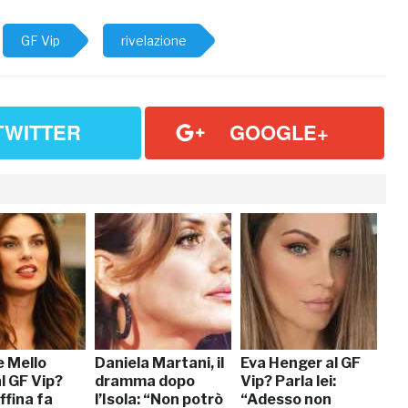
GF Vip
rivelazione
TWITTER
GOOGLE+
 Mello
Daniela Martani, il
Eva Henger al GF
l GF Vip?
dramma dopo
Vip? Parla lei:
effina fa
l’Isola: “Non potrò
“Adesso non