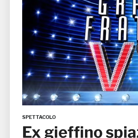
SPETTACOLO
Ex gieffino spia