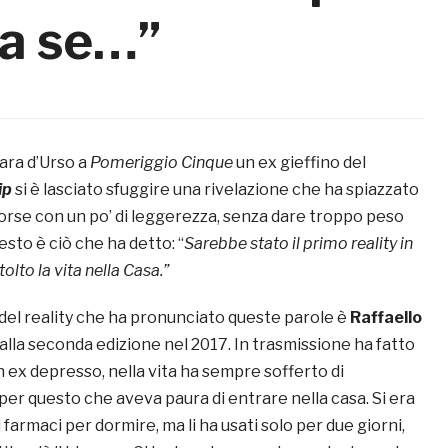
ita se…”
bara d’Urso a
Pomeriggio Cinque
un ex gieffino del
ip
si è lasciato sfuggire una rivelazione che ha spiazzato
 forse con un po’ di leggerezza, senza dare troppo peso
esto è ciò che ha detto: “
Sarebbe stato il primo reality in
olto la vita nella Casa.”
del reality che ha pronunciato queste parole è
Raffaello
 alla seconda edizione nel 2017. In trasmissione ha fatto
n ex depresso, nella vita ha sempre sofferto di
er questo che aveva paura di entrare nella casa. Si era
farmaci per dormire, ma li ha usati solo per due giorni,