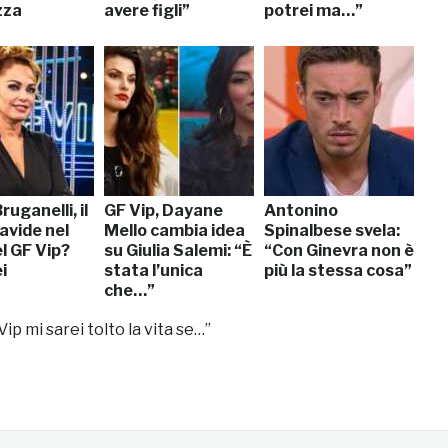
zza
avere figli”
potrei ma…”
ruganelli, il
GF Vip, Dayane
Antonino
Davide nel
Mello cambia idea
Spinalbese svela:
l GF Vip?
su Giulia Salemi: “È
“Con Ginevra non è
i
stata l’unica
più la stessa cosa”
che…”
Vip mi sarei tolto la vita se…”