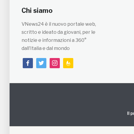
Chi siamo
VNews24 è il nuovo portale web,
scritto e ideato da giovani, per le
notizie e informazioni a 360°
dall’Italia e dal mondo
facebook
twitter
instagram
feedburner
Il