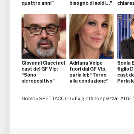
quattro anni”
bisogno di soldi…”
chiare
Giovanni Ciacci nel
Adriana Volpe
Sonia B
cast del GF Vip:
fuori dal GF Vip,
figlio 
“Sono
parla lei: “Torno
cast de
sieropositivo”
alla conduzione”
Parla le
Home
»
SPETTACOLO
»
Ex gieffino spiazza: “Al GF 