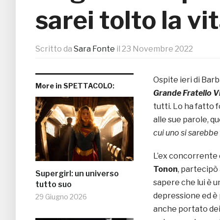
sarei tolto la v
Scritto da
Sara Fonte
il
23 Novembre 2022
Ospite ieri di Bar
More in SPETTACOLO:
Grande Fratello V
tutti. Lo ha fatto
alle sue parole, qu
cui uno si sarebbe t
L’ex concorrente 
Tonon
, partecipò
Supergirl: un universo
sapere che lui è u
tutto suo
depressione ed è p
29 Giugno 2026
anche portato dei 