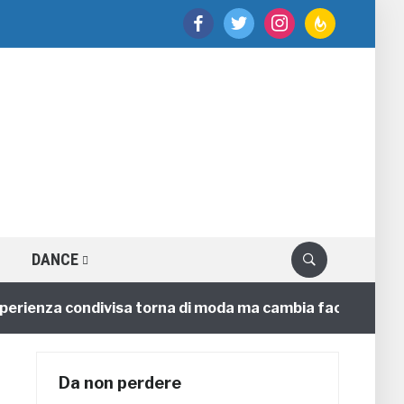
facebook
twitter
instagram
feedburner
DANCE
enza condivisa torna di moda ma cambia faccia
4 ann
Da non perdere