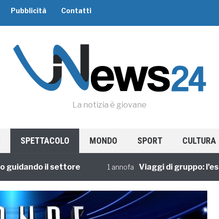
Pubblicità
Contatti
La notizia è giovane
SPETTACOLO
MONDO
SPORT
CULTURA
dando il settore
Viaggi di gruppo: l’esperi
1 annofa