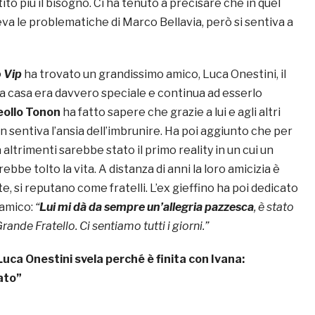
ito più il bisogno. Ci ha tenuto a precisare che in quel
 le problematiche di Marco Bellavia, però si sentiva a
o Vip
ha trovato un grandissimo amico, Luca Onestini, il
la casa era davvero speciale e continua ad esserlo
eollo Tonon
ha fatto sapere che grazie a lui e agli altri
n sentiva l’ansia dell’imbrunire. Ha poi aggiunto che per
 altrimenti sarebbe stato il primo reality in un cui un
bbe tolto la vita. A distanza di anni la loro amicizia è
, si reputano come fratelli. L’ex gieffino ha poi dedicato
’amico:
“
Lui mi dà da sempre un’allegria pazzesca
, è stato
rande Fratello. Ci sentiamo tutti i giorni.”
Luca Onestini svela perché è finita con Ivana:
ato”