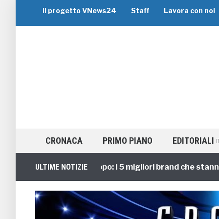
Il progetto VNews24
Staff
Lavora con noi
CRONACA
PRIMO PIANO
EDITORIALI
Viaggi di Gruppo: i 5 migliori brand che stanno gui
ULTIME NOTIZIE