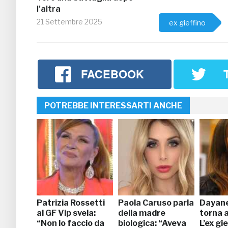
l’altra
21 Settembre 2025
ex gieffino
FACEBOOK
POTREBBE INTERESSARTI ANCHE
Patrizia Rossetti
Paola Caruso parla
Dayane
al GF Vip svela:
della madre
torna a
“Non lo faccio da
biologica: “Aveva
L’ex gi