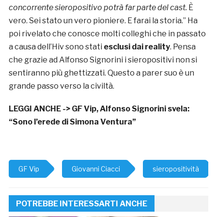
concorrente sieropositivo potrà far parte del cast.
È
vero. Sei stato un vero pioniere. E farai la storia.” Ha
poi rivelato che conosce molti colleghi che in passato
a causa dell’Hiv sono stati
esclusi dai reality
. Pensa
che grazie ad Alfonso Signorini i sieropositivi non si
sentiranno più ghettizzati. Questo a parer suo è un
grande passo verso la civiltà.
LEGGI ANCHE ->
GF Vip, Alfonso Signorini svela:
“Sono l’erede di Simona Ventura”
GF Vip
Giovanni Ciacci
sieropositività
POTREBBE INTERESSARTI ANCHE