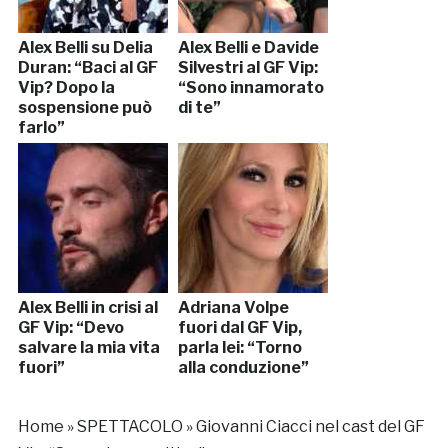
Alex Belli su Delia
Alex Belli e Davide
Duran: “Baci al GF
Silvestri al GF Vip:
Vip? Dopo la
“Sono innamorato
sospensione può
di te”
farlo”
Alex Belli in crisi al
Adriana Volpe
GF Vip: “Devo
fuori dal GF Vip,
salvare la mia vita
parla lei: “Torno
fuori”
alla conduzione”
Home
»
SPETTACOLO
»
Giovanni Ciacci nel cast del GF