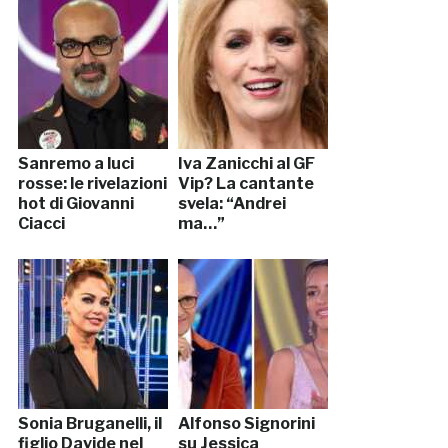
Sanremo a luci
Iva Zanicchi al GF
rosse: le rivelazioni
Vip? La cantante
hot di Giovanni
svela: “Andrei
Ciacci
ma…”
Sonia Bruganelli, il
Alfonso Signorini
figlio Davide nel
su Jessica