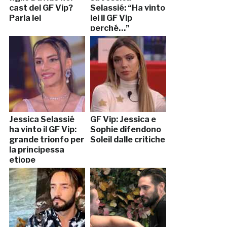
cast del GF Vip?
Selassié: “Ha vinto
Parla lei
lei il GF Vip
perché…”
Jessica Selassié
GF Vip: Jessica e
ha vinto il GF Vip:
Sophie difendono
grande trionfo per
Soleil dalle critiche
la principessa
etiope