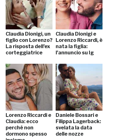
Claudia Dionigi, un
Claudia Dionigi e
figlio con Lorenzo?
Lorenzo Riccardi, è
La risposta dell’ex
nata la figlia:
corteggiatrice
l’annuncio su Ig
Lorenzo Riccardi e
Daniele Bossari e
Claudia: ecco
Filippa Lagerback:
perché non
svelata la data
dormono spesso
delle nozze