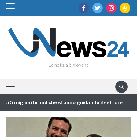
facebook
twitter
instagram
feedburn
La notizia è giovane
i 5 migliori brand che stanno guidando il settore
1 