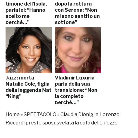
timone dell’Isola,
dopo la rottura
parla lei: “Hanno
con Serena: “Non
scelto me
mi sono sentito un
perché…”
sottone”
Jazz: morta
Vladimir Luxuria
Natalie Cole, figlia
parla della sua
della leggenda Nat
transizione: “Non
“King”
la completo
perché…”
Home
»
SPETTACOLO
»
Claudia Dionigi e Lorenzo
Riccardi presto sposi: svelata la data delle nozze