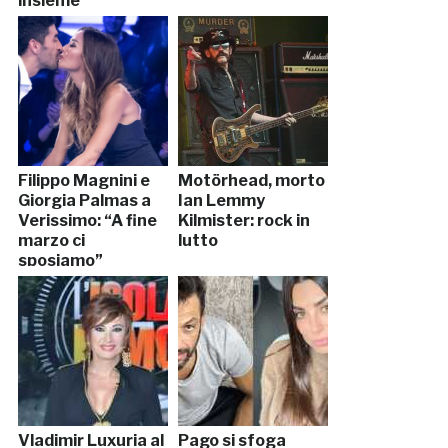
insieme
Filippo Magnini e
Motörhead, morto
Giorgia Palmas a
Ian Lemmy
Verissimo: “A fine
Kilmister: rock in
marzo ci
lutto
sposiamo”
Vladimir Luxuria al
Pago si sfoga