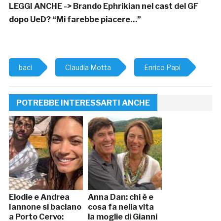
LEGGI ANCHE ->
Brando Ephrikian nel cast del GF
dopo UeD? “Mi farebbe piacere…”
baci
Claudia Motta
Enrico Papi
POTREBBE INTERESSARTI ANCHE
Elodie e Andrea
Anna Dan: chi è e
Iannone si baciano
cosa fa nella vita
a Porto Cervo:
la moglie di Gianni