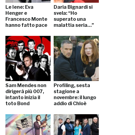
Le Iene: Eva
Daria Bignardi si
Henger e
svela: “Ho
Francesco Monte
superato una
hanno fatto pace
malattia seria…”
Sam Mendes non
Profiling, sesta
dirigerà più 007,
stagione a
intanto inizia il
novembre: il lungo
toto Bond
addio di Chloè