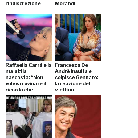
l’indiscrezione
Morandi
Raffaella Carrà e la
Francesca De
malattia
Andrè insulta e
nascosta: “Non
colpisce Gennaro:
voleva rovinare il
la reazione del
ricordo che
gieffino
avevamo di lei”