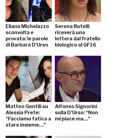
Eliana Michelazzo
Serena Rutelli
sconvolta e
riceverà una
provata: le parole
lettera dal fratello
di Barbara D’Urso
biologico al GF16
Matteo Gentili su
Alfonso Signorini
Alessia Prete:
sulla D’Urso: “Non
“Facciamo fatica a
mi piace ma…”
stare insieme…”