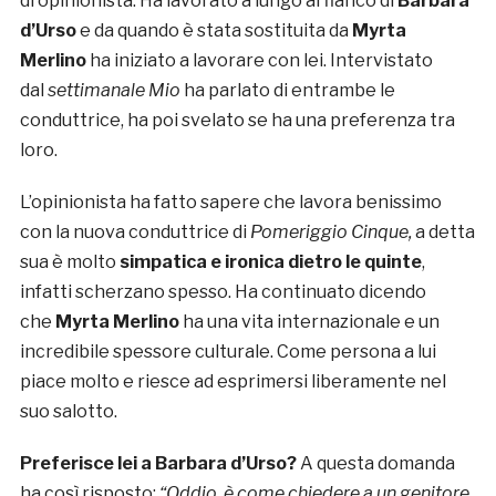
di opinionista. Ha lavorato a lungo al fianco di
Barbara
d’Urso
e da quando è stata sostituita da
Myrta
Merlino
ha iniziato a lavorare con lei. Intervistato
dal
settimanale Mio
ha parlato di entrambe le
conduttrice, ha poi svelato se ha una preferenza tra
loro.
L’opinionista ha fatto sapere che lavora benissimo
con la nuova conduttrice di
Pomeriggio Cinque,
a detta
sua è molto
simpatica e ironica dietro le quinte
,
infatti scherzano spesso. Ha continuato dicendo
che
Myrta Merlino
ha una vita internazionale e un
incredibile spessore culturale. Come persona a lui
piace molto e riesce ad esprimersi liberamente nel
suo salotto.
Preferisce lei a Barbara d’Urso?
A questa domanda
ha così risposto:
“
Oddio, è come chiedere a un genitore