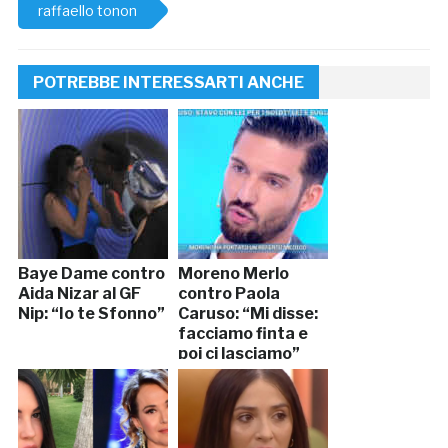
raffaello tonon
POTREBBE INTERESSARTI ANCHE
Baye Dame contro
Moreno Merlo
Aida Nizar al GF
contro Paola
Nip: “Io te Sfonno”
Caruso: “Mi disse:
facciamo finta e
poi ci lasciamo”