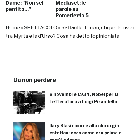
Dame: “Non sei
Mediaset: le
pentito…”
parole su
Pomeriggio 5
Home
»
SPETTACOLO
»
Raffaello Tonon, chi preferisce
tra Myrta e la d’Urso? Cosa ha detto l’opinionista
Da non perdere
8 novembre 1934, Nobel per la
Letteratura a Luigi Pirandello
Ilary Blasi ricorre alla chirurgia
estetica: ecco come era prima e
com’è adesso…