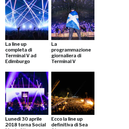
La line up
La
completa di
programmazione
Terminal V ad
giornaliera di
Edimburgo
Terminal V
Lunedì 30 aprile
Ecco la line up
2018 torna Social
definitiva di Sea