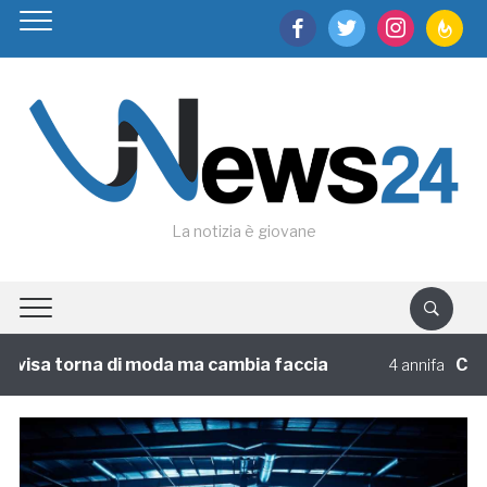
facebook
twitter
instagram
feedburn
La notizia è giovane
isa torna di moda ma cambia faccia
Circolo
4 annifa