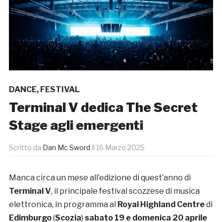
DANCE
,
FESTIVAL
Terminal V dedica The Secret
Stage agli emergenti
Scritto da
Dan Mc Sword
il
16 Marzo 2025
Manca circa un mese all’edizione di quest’anno di
Terminal V
, il principale festival scozzese di musica
elettronica, in programma al
Royal Highland Centre
di
Edimburgo
(
Scozia
)
sabato 19 e domenica 20 aprile