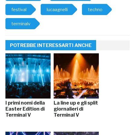
festival
lucaagnelli
techno
terminalv
POTREBBE INTERESSARTI ANCHE
I primi nomi della
La line up e gli split
Easter Edition di
giornalieri di
Terminal V
Terminal V