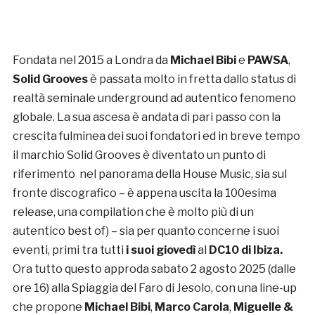
Fondata nel 2015 a Londra da
Michael Bibi
e
PAWSA
,
Solid Grooves
è passata molto in fretta dallo status di
realtà seminale underground ad autentico fenomeno
globale. La sua ascesa è andata di pari passo con la
crescita fulminea dei suoi fondatori ed in breve tempo
il marchio Solid Grooves è diventato un punto di
riferimento nel panorama della House Music, sia sul
fronte discografico – è appena uscita la 100esima
release, una compilation che è molto più di un
autentico best of) – sia per quanto concerne i suoi
eventi, primi tra tutti
i suoi giovedì
al
DC10 di Ibiza.
Ora tutto questo approda sabato 2 agosto 2025 (dalle
ore 16) alla Spiaggia del Faro di Jesolo, con una line-up
che propone
Michael Bibi
,
Marco Carola
,
Miguelle &