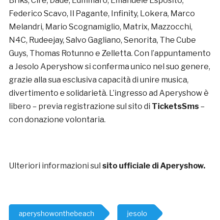
Briks, Cire, Dade, Edmmaro, Emanuele Esposito,
Federico Scavo, Il Pagante, Infinity, Lokera, Marco
Melandri, Mario Scognamiglio, Matrix, Mazzocchi,
N4C, Rudeejay, Salvo Gagliano, Senorita, The Cube
Guys, Thomas Rotunno e Zelletta. Con l’appuntamento
a Jesolo Aperyshow si conferma unico nel suo genere,
grazie alla sua esclusiva capacità di unire musica,
divertimento e solidarietà. L’ingresso ad Aperyshow è
libero – previa registrazione sul sito di
TicketsSms
–
con donazione volontaria.
Ulteriori informazioni sul
sito ufficiale di Aperyshow
.
aperyshowonthebeach
jesolo