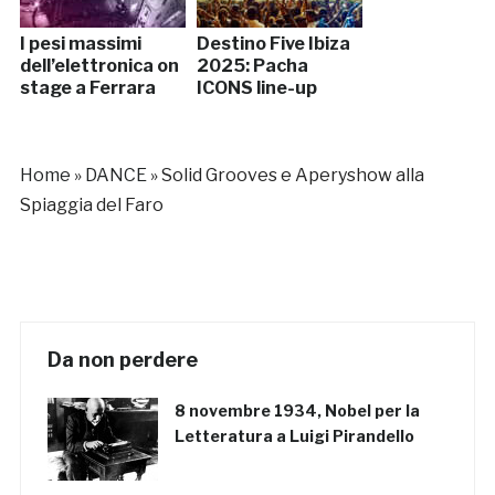
I pesi massimi
Destino Five Ibiza
dell’elettronica on
2025: Pacha
stage a Ferrara
ICONS line-up
Home
»
DANCE
»
Solid Grooves e Aperyshow alla
Spiaggia del Faro
Da non perdere
8 novembre 1934, Nobel per la
Letteratura a Luigi Pirandello