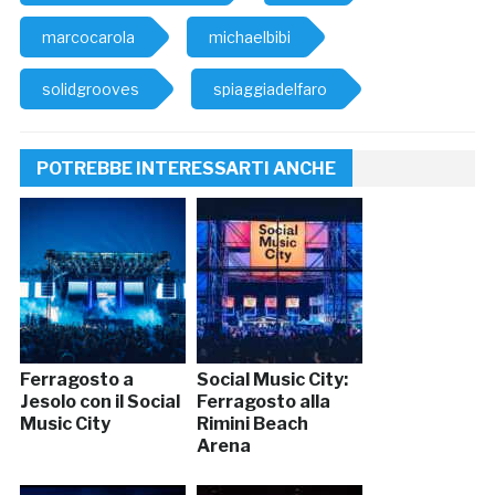
marcocarola
michaelbibi
solidgrooves
spiaggiadelfaro
POTREBBE INTERESSARTI ANCHE
Ferragosto a
Social Music City:
Jesolo con il Social
Ferragosto alla
Music City
Rimini Beach
Arena