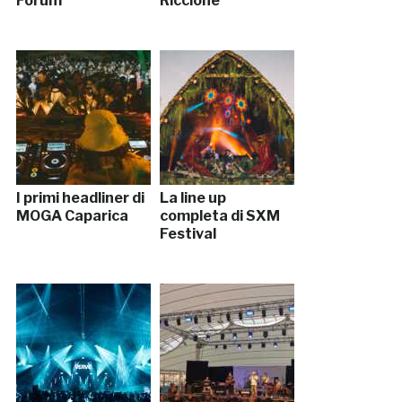
Forum
Riccione
I primi headliner di
La line up
MOGA Caparica
completa di SXM
Festival