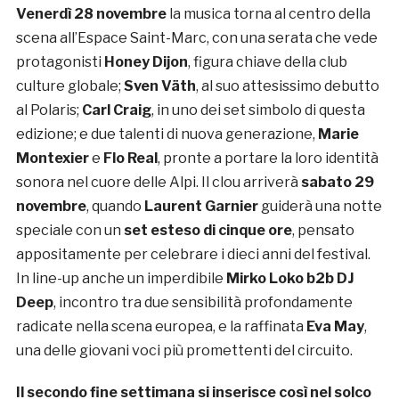
Venerdì 28 novembre
la musica torna al centro della
scena all’Espace Saint-Marc, con una serata che vede
protagonisti
Honey Dijon
, figura chiave della club
culture globale;
Sven Väth
, al suo attesissimo debutto
al Polaris;
Carl Craig
, in uno dei set simbolo di questa
edizione; e due talenti di nuova generazione,
Marie
Montexier
e
Flo Real
, pronte a portare la loro identità
sonora nel cuore delle Alpi. Il clou arriverà
sabato 29
novembre
, quando
Laurent Garnier
guiderà una notte
speciale con un
set esteso di cinque ore
, pensato
appositamente per celebrare i dieci anni del festival.
In line-up anche un imperdibile
Mirko Loko b2b DJ
Deep
, incontro tra due sensibilità profondamente
radicate nella scena europea, e la raffinata
Eva May
,
una delle giovani voci più promettenti del circuito.
Il secondo fine settimana si inserisce così nel solco