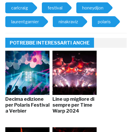
carlcraig
festival
honeydijon
laurentgarnier
ninakraviz
polaris
POTREBBE INTERESSARTI ANCHE
Decima edizione
Line up migliore di
per Polaris Festival
sempre per Time
a Verbier
Warp 2024