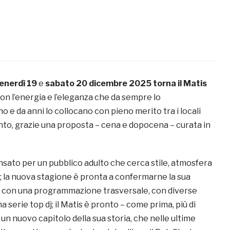
a
enerdì 19
e
sabato 20 dicembre 2025
torna il Matis
con l’energia e l’eleganza che da sempre lo
 e da anni lo collocano con pieno merito tra i locali
mento, grazie una proposta – cena e dopocena – curata in
sato per un pubblico adulto che cerca stile, atmosfera
à; la nuova stagione è pronta a confermarne la sua
 con una programmazione trasversale, con diverse
a serie top dj; il Matis è pronto – come prima, più di
 un nuovo capitolo della sua storia, che nelle ultime