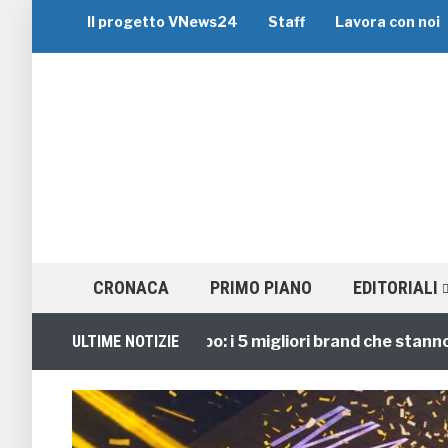
Il progetto VNews24
Staff
Lavora con noi
CRONACA
PRIMO PIANO
EDITORIALI
Viaggi di Gruppo: i 5 migliori brand che stanno guid
ULTIME NOTIZIE