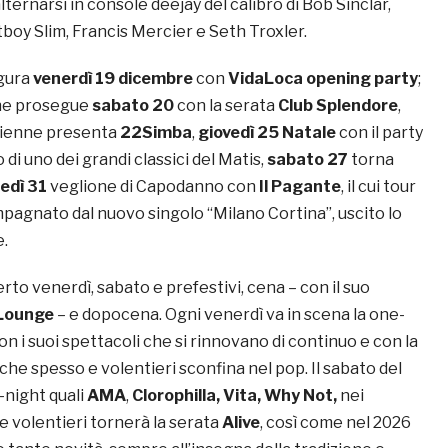
lternarsi in console deejay del calibro di Bob Sinclar,
boy Slim, Francis Mercier e Seth Troxler.
gura
venerdì 19 dicembre
con
VidaLoca
opening party
;
ne prosegue
sabato 20
con la serata
Club Splendore
,
ienne presenta
22Simba
,
giovedì 25
Natale
con il party
no di uno dei grandi classici del Matis,
sabato 27
torna
edì 31
veglione di Capodanno con
Il Pagante
, il cui tour
pagnato dal nuovo singolo “Milano Cortina”, uscito lo
.
rto venerdì, sabato e prefestivi, cena – con il suo
Lounge
– e dopocena. Ogni venerdì va in scena la one-
con i suoi spettacoli che si rinnovano di continuo e con la
he spesso e volentieri sconfina nel pop. Il sabato del
-night quali
AMA
,
Clorophilla, Vita, Why Not,
nei
e volentieri tornerà la serata
Alive
, così come nel 2026