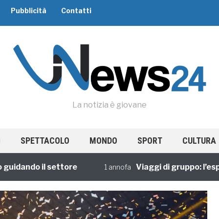
Pubblicità
Contatti
La notizia è giovane
SPETTACOLO
MONDO
SPORT
CULTURA
ando il settore
Viaggi di gruppo: l’esperie
1 annofa