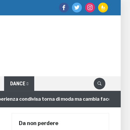
facebook
twitter
instagram
feedburner
DANCE
nza condivisa torna di moda ma cambia faccia
4 anni
Da non perdere