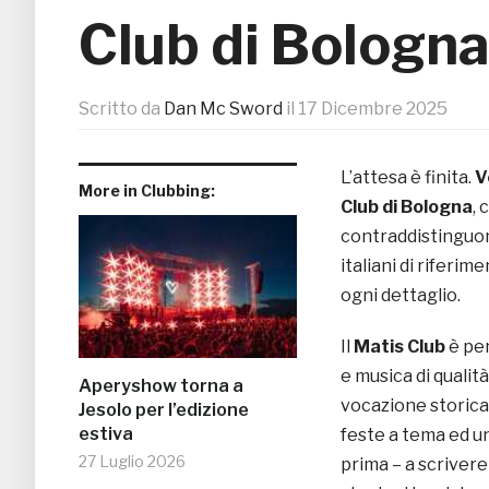
Club di Bologn
Scritto da
Dan Mc Sword
il
17 Dicembre 2025
L’attesa è finita.
V
More in Clubbing:
Club di Bologna
, 
contraddistinguono
italiani di riferi
ogni dettaglio.
Il
Matis Club
è pen
e musica di qualit
Aperyshow torna a
vocazione storica
Jesolo per l’edizione
estiva
feste a tema ed un
27 Luglio 2026
prima – a scrivere