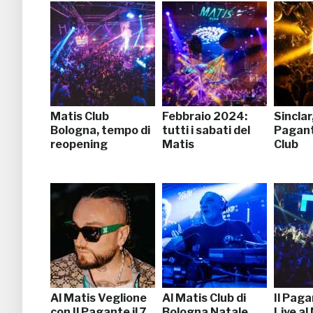
Matis Club
Febbraio 2024:
Sinclar,
Bologna, tempo di
tutti i sabati del
Pagant
reopening
Matis
Club
Al Matis Veglione
Al Matis Club di
Il Paga
con Il Pagante il 7
Bologna Natale
Live al