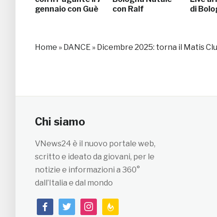
gennaio con Guè
con Ralf
di Bol
Home
»
DANCE
»
Dicembre 2025: torna il Matis Cl
Chi siamo
VNews24 è il nuovo portale web,
scritto e ideato da giovani, per le
notizie e informazioni a 360°
dall’Italia e dal mondo
facebook
twitter
instagram
feedburner