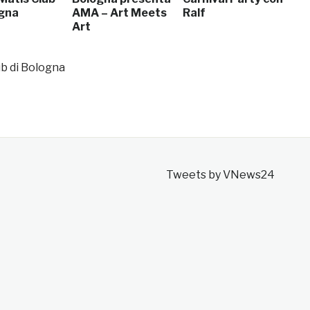
ogna
AMA – Art Meets
Ralf
Art
ub di Bologna
Tweets by VNews24