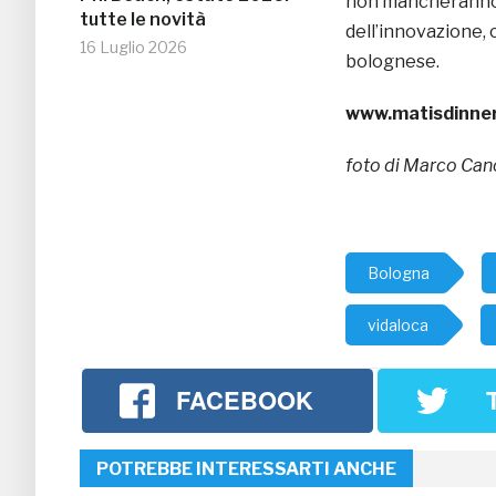
non mancheranno t
tutte le novità
dell’innovazione,
16 Luglio 2026
bolognese.
www.matisdinne
foto di Marco Ca
Bologna
vidaloca
FACEBOOK
POTREBBE INTERESSARTI ANCHE