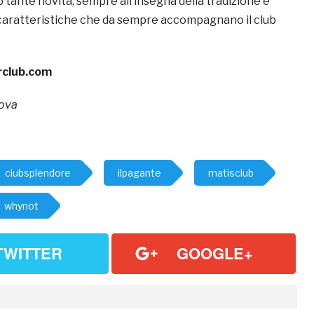
ante novità, sempre all’insegna della tradizione e
 caratteristiche che da sempre accompagnano il club
rclub.com
nova
clubsplendore
ilpagante
matisclub
whynot
TWITTER
GOOGLE+