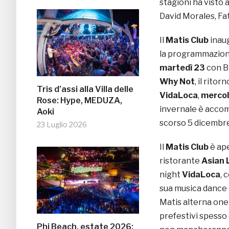
stagioni ha visto a
David Morales, Fat
Il
Matis Club
inau
la programmazio
martedì 23
con B
Why Not
, il ritor
Tris d’assi alla Villa delle
VidaLoca
,
mercol
Rose: Hype, MEDUZA,
invernale è accom
Aoki
scorso 5 dicembre
23 Luglio 2026
Il
Matis Club
è ape
ristorante
Asian 
night
VidaLoca
, 
sua musica dance c
Matis alterna one
prefestivi spesso 
Phi Beach, estate 2026: