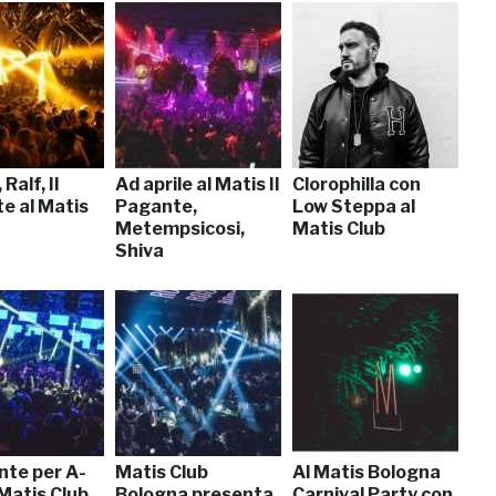
 Ralf, Il
Ad aprile al Matis Il
Clorophilla con
e al Matis
Pagante,
Low Steppa al
Metempsicosi,
Matis Club
Shiva
nte per A-
Matis Club
Al Matis Bologna
 Matis Club
Bologna presenta
Carnival Party con