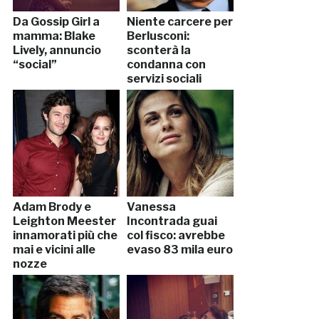
Da Gossip Girl a
Niente carcere per
mamma: Blake
Berlusconi:
Lively, annuncio
sconterà la
“social”
condanna con
servizi sociali
Adam Brody e
Vanessa
Leighton Meester
Incontrada guai
innamorati più che
col fisco: avrebbe
mai e vicini alle
evaso 83 mila euro
nozze