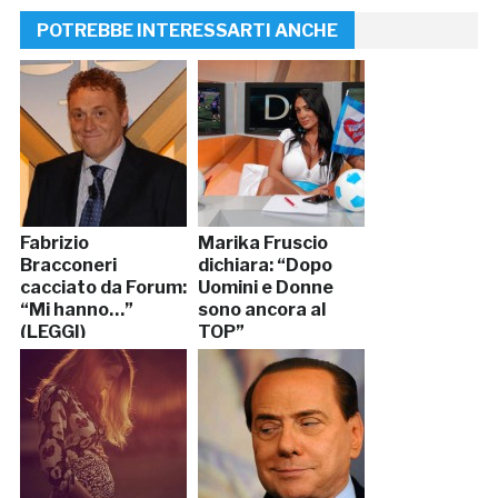
POTREBBE INTERESSARTI ANCHE
Fabrizio
Marika Fruscio
Bracconeri
dichiara: “Dopo
cacciato da Forum:
Uomini e Donne
“Mi hanno…”
sono ancora al
(LEGGI)
TOP”