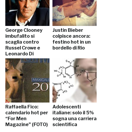
George Clooney
Justin Bieber
imbufalito si
colpisce ancora:
scaglia contro
festino hot in un
Russel Crowe e
bordello di Rio
Leonardo Di
Caprio
Raffaella Fico:
Adolescenti
calendario hot per
italiane: solo il 5%
“For Men
sogna una carriera
Magazine” (FOTO)
scientifica