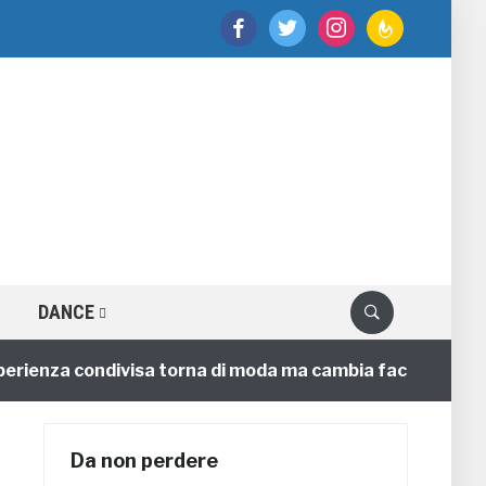
facebook
twitter
instagram
feedburner
DANCE
enza condivisa torna di moda ma cambia faccia
4 anni
Da non perdere