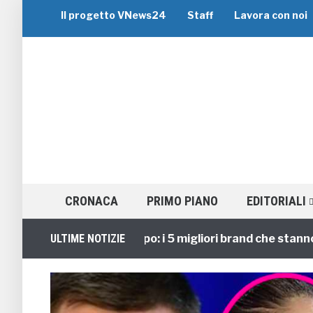
Il progetto VNews24
Staff
Lavora con noi
CRONACA
PRIMO PIANO
EDITORIALI
Viaggi di Gruppo: i 5 migliori brand che stanno guid
ULTIME NOTIZIE