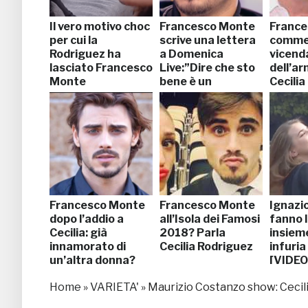
Il vero motivo choc
Francesco Monte
France
per cui la
scrive una lettera
comme
Rodriguez ha
a Domenica
vicend
lasciato Francesco
Live:”Dire che sto
dell’ar
Monte
bene è un
Cecilia
parolone”
Francesco Monte
Francesco Monte
Ignazio
dopo l’addio a
all’Isola dei Famosi
fanno l
Cecilia: già
2018? Parla
insieme
innamorato di
Cecilia Rodriguez
infuria
un’altra donna?
[VIDEO
Home
»
VARIETA'
»
Maurizio Costanzo show: Cecil