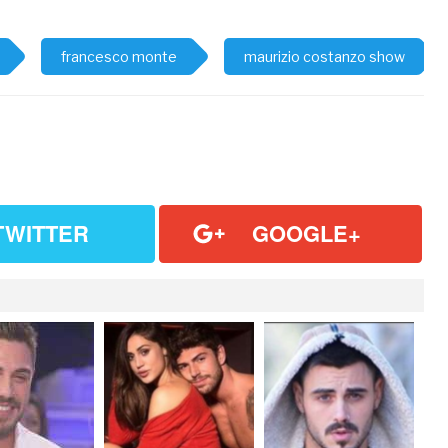
francesco monte
maurizio costanzo show
TWITTER
GOOGLE+