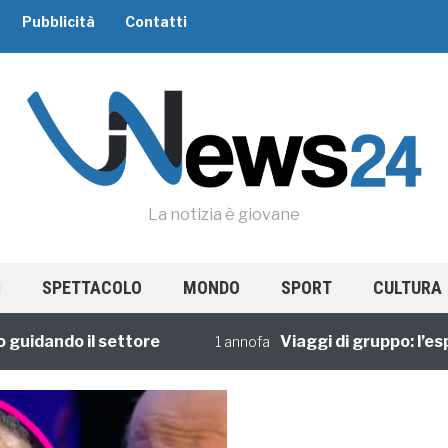
Pubblicità
Contatti
La notizia è giovane
SPETTACOLO
MONDO
SPORT
CULTURA
ando il settore
Viaggi di gruppo: l’esperi
1 annofa