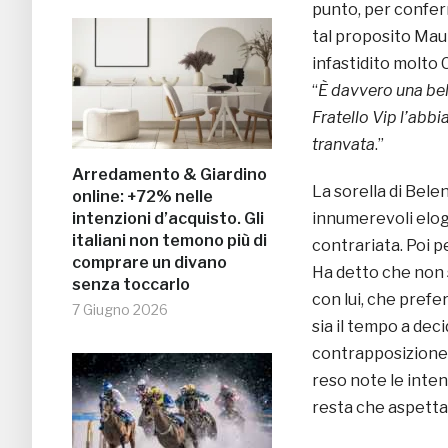
punto, per confe
tal proposito Mau
infastidito molto 
“
È davvero una bel
Fratello Vip l’abbi
tranvata
.”
Arredamento & Giardino
La sorella di Bele
online: +72% nelle
intenzioni d’acquisto. Gli
innumerevoli elogi 
italiani non temono più di
contrariata. Poi pe
comprare un divano
Ha detto che non 
senza toccarlo
con lui, che prefe
7 Giugno 2026
sia il tempo a dec
contrapposizione c
reso note le intenz
resta che aspetta