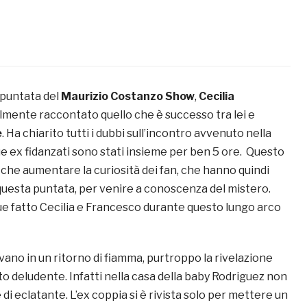
 puntata del
Maurizio Costanzo Show
,
Cecilia
lmente raccontato quello che è successo tra lei e
e
. Ha chiarito tutti i dubbi sull’incontro avvenuto nella
 due ex fidanzati sono stati insieme per ben 5 ore. Questo
 che aumentare la curiosità dei fan, che hanno quindi
questa puntata, per venire a conoscenza del mistero.
 fatto Cecilia e Francesco durante questo lungo arco
vano in un ritorno di fiamma, purtroppo la rivelazione
o deludente. Infatti nella casa della baby Rodriguez non
di eclatante. L’ex coppia si è rivista solo per mettere un