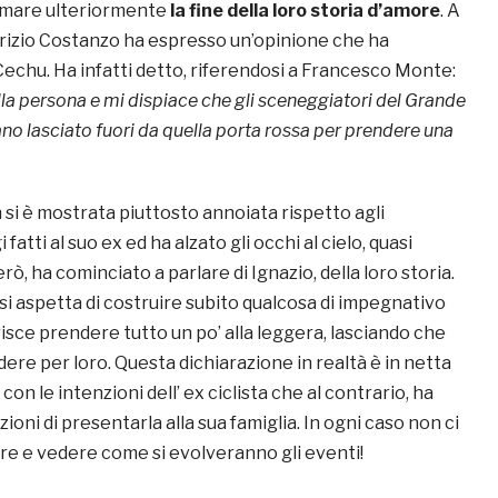
rmare ulteriormente
la fine della loro storia d’amore
. A
rizio Costanzo ha espresso un’opinione che ha
Cechu. Ha infatti detto, riferendosi a Francesco Monte:
la persona e mi dispiace che gli sceneggiatori del Grande
ano lasciato fuori da quella porta rossa per prendere una
n si è mostrata piuttosto annoiata rispetto agli
fatti al suo ex ed ha alzato gli occhi al cielo, quasi
rò, ha cominciato a parlare di Ignazio, della loro storia.
si aspetta di costruire subito qualcosa di impegnativo
risce prendere tutto un po’ alla leggera, lasciando che
idere per loro. Questa dichiarazione in realtà è in netta
on le intenzioni dell’ ex ciclista che al contrario, ha
ioni di presentarla alla sua famiglia. In ogni caso non ci
re e vedere come si evolveranno gli eventi!