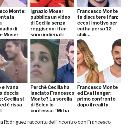
sco Monte:
Ignazio Moser
Francesco Monte
nta la
pubblica un video
fa discutere i fan:
a
di Cecilia senza
ecco il motivo per
madio di
reggiseno: i fan
cui ha perso 12
 e Moser
sono indignati
chili…
 e Ivana
Perchè Cecilia ha
Francesco Monte
a doccia
lasciato Francesco
ed Eva Henger:
: Cecilia si
Monte? La sorella
primo confronto
 ed è rissa
di Belen lo
dopo il reality
]
confessa: “Mi ha
tolto il sorriso”
ia Rodriguez racconta dell’incontro con Francesco
[VIDEO]