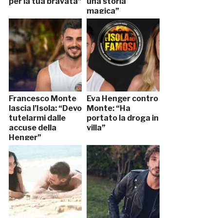
per la tua bravata”
una storia
magica”
Francesco Monte
Eva Henger contro
lascia l’Isola: “Devo
Monte: “Ha
tutelarmi dalle
portato la droga in
accuse della
villa”
Henger”