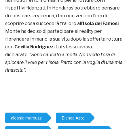
hanno sofferto moltissimo per la rottura con i
rispettivi fidanzati. In Honduras potrebbero pensare
di consolarsi a vicenda, i fan non vedono l’ora di
scoprire cosa succederà tra loro all’
Isola dei Famosi
.
Monte ha deciso di partecipare al reality per
riprendere in mano la sua vita dopo la sofferta rottura
con
Cecilia Rodriguez.
Lui stesso aveva
dichiarato:
“Sono caricato a molla. Non vedo l’ora di
spiccare il volo per l’Isola. Parto con la voglia di una mia
rinascita”.
alessia marcuzzi
Bianca Aztei