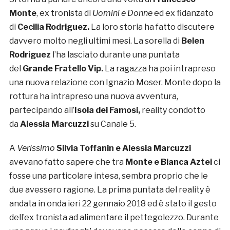
Monte
, ex tronista di
Uomini e Donne
ed ex fidanzato
di
Cecilia Rodriguez.
La loro storia ha fatto discutere
davvero molto negli ultimi mesi. La sorella di
Belen
Rodriguez
l’ha lasciato durante una puntata
del
Grande Fratello Vip.
La ragazza ha poi intrapreso
una nuova relazione con Ignazio Moser. Monte dopo la
rottura ha intrapreso una nuova avventura,
partecipando all’
Isola dei Famosi,
reality condotto
da
Alessia Marcuzzi
su Canale 5.
A
Verissimo
Silvia Toffanin e Alessia Marcuzzi
avevano fatto sapere che tra
Monte e Bianca Aztei
ci
fosse una particolare intesa, sembra proprio che le
due avessero ragione. La prima puntata del reality è
andata in onda ieri 22 gennaio 2018 ed è stato il gesto
dell’ex tronista ad alimentare il pettegolezzo. Durante