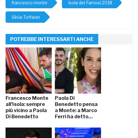
francesco monte
Isola dei Famosi 2018
Silvia Toffanin
POTREBBE INTERESSARTI ANCHE
Francesco Monte
Paola Di
all’Isola: sempre
Benedetto pensa
più vicino a Paola
a Monte: a Marco
Di Benedetto
Ferri ha detto…