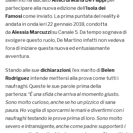
ballerino ha lasciato
Amici di Maria De Filippi
per
partecipare alla nuova edizione dell’
Isola dei
Famosi
come inviato. La prima puntata del reality è
andata in onda ieri 22 gennaio 2018, condotta
da
Alessia Marcuzzi
su Canale 5. Da tempo sognava di
svolgere questo ruolo, De Martino infatti non vedeva
l’ora di iniziare questa nuova ed entusiasmante
avventura.
Stando alle sue
dichiarazioni
, l’ex marito di
Belen
Rodriguez
intende mettersi alla prova come tutti i
naufraghi. Queste le sue parole prima della
partenza:
“È una sfida che arriva al momento giusto.
Sono molto curioso, anche se ho un pizzico di sana
paura. Ho voglia di sporcarmi le mani e divertirmi con i
naufraghi testando le prove prima di loro. Sono molto
severo e intransigente, anche come padre: supporterò i