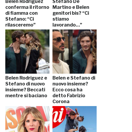
Belen Rodriguez
Stefano De
conferma il ritorno
Martino e Belen
di fiamma con
genitori bis? “Ci
Stefano: “Ci
stiamo
rilasceremo”
lavorando…”
Belen Rodriguez e
Belen e Stefano di
Stefano di nuovo
nuovo insieme?
insieme? Beccati
Ecco cosa ha
mentre si baciano
detto Fabrizio
Corona