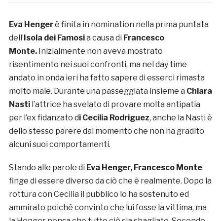
Eva Henger
è finita in nomination nella prima puntata
dell’
Isola dei Famosi
a causa di
Francesco
Monte.
Inizialmente non aveva mostrato
risentimento nei suoi confronti, ma nel day time
andato in onda ieri ha fatto sapere di esserci rimasta
molto male. Durante una passeggiata insieme a
Chiara
Nasti
l’attrice ha svelato di provare molta antipatia
per l’ex fidanzato d
i Cecilia Rodriguez
, anche la Nasti è
dello stesso parere dal momento che non ha gradito
alcuni suoi comportamenti.
Stando alle parole di
Eva Henger, Francesco Monte
finge di essere diverso da ciò che è realmente. Dopo la
rottura con Cecilia il pubblico lo ha sostenuto ed
ammirato poiché convinto che lui fosse la vittima, ma
la Henger pensa che tutto ciò sia sbagliato. Secondo