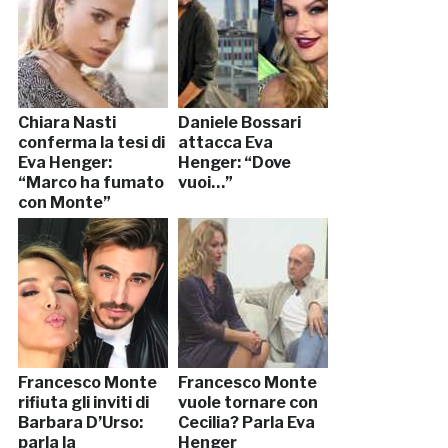
Chiara Nasti
Daniele Bossari
conferma la tesi di
attacca Eva
Eva Henger:
Henger: “Dove
“Marco ha fumato
vuoi…”
con Monte”
Francesco Monte
Francesco Monte
rifiuta gli inviti di
vuole tornare con
Barbara D’Urso:
Cecilia? Parla Eva
parla la
Henger