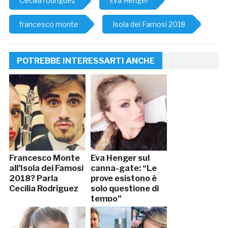
Cecilia rodriguez
Eva Henger
francesco monte
Isola dei Famosi 2018
POTREBBE INTERESSARTI ANCHE
Francesco Monte
Eva Henger sul
all’Isola dei Famosi
canna-gate: “Le
2018? Parla
prove esistono è
Cecilia Rodriguez
solo questione di
tempo”