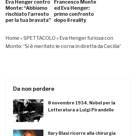
Eva Henger contro
Francesco Monte
Monte: “Abbiamo
ed Eva Henger:
rischiato l’arresto
primo confronto
per la tua bravata”
dopo il reality
Home
»
SPETTACOLO
»
Eva Henger furiosa con
Monte: “Si è meritato le corna in diretta da Cecilia”
Da non perdere
8 novembre 1934, Nobel per la
Letteratura a Luigi Pirandello
Ilary Blasi ricorre alla chirurgia