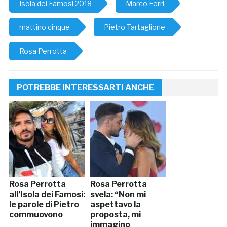
Isola dei Famosi 2018
Marco Ferri
mattino cinque
Pietro Tartaglione
Rosa Perrotta
POTREBBE INTERESSARTI ANCHE
Rosa Perrotta
Rosa Perrotta
all’Isola dei Famosi:
svela: “Non mi
le parole di Pietro
aspettavo la
commuovono
proposta, mi
immagino