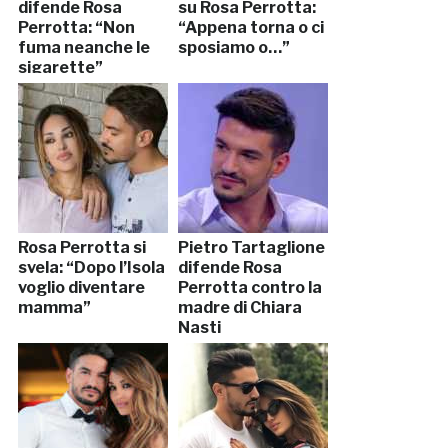
difende Rosa
su Rosa Perrotta:
Perrotta: “Non
“Appena torna o ci
fuma neanche le
sposiamo o…”
sigarette”
Rosa Perrotta si
Pietro Tartaglione
svela: “Dopo l’Isola
difende Rosa
voglio diventare
Perrotta contro la
mamma”
madre di Chiara
Nasti