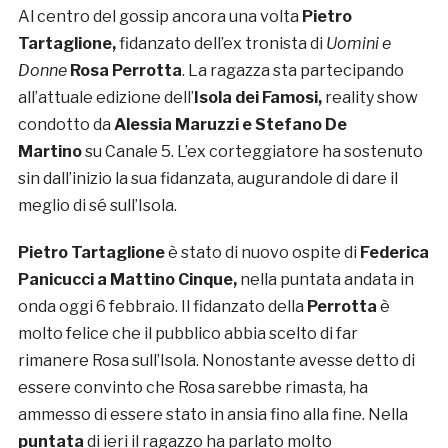
Al centro del gossip ancora una volta
Pietro
Tartaglione,
fidanzato dell’ex tronista di
Uomini e
Donne
Rosa Perrotta
. La ragazza sta partecipando
all’attuale edizione dell’
Isola dei Famosi,
reality show
condotto da
Alessia Maruzzi e Stefano De
Martino
su Canale 5. L’ex corteggiatore ha sostenuto
sin dall’inizio la sua fidanzata, augurandole di dare il
meglio di sé sull’Isola.
Pietro Tartaglione
è stato di nuovo ospite di
Federica
Panicucci a Mattino Cinque,
nella puntata andata in
onda oggi 6 febbraio. Il fidanzato della
Perrotta
è
molto felice che il pubblico abbia scelto di far
rimanere Rosa sull’Isola. Nonostante avesse detto di
essere convinto che Rosa sarebbe rimasta, ha
ammesso di essere stato in ansia fino alla fine. Nella
puntata
di ieri il ragazzo ha parlato molto