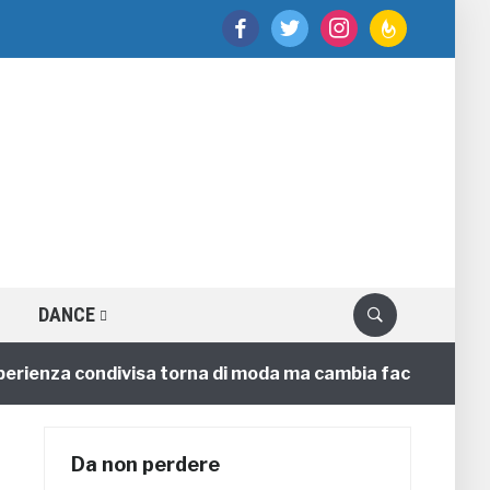
facebook
twitter
instagram
feedburner
DANCE
nza condivisa torna di moda ma cambia faccia
4 annif
Da non perdere