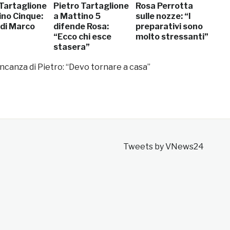
 Tartaglione
Pietro Tartaglione
Rosa Perrotta
ino Cinque:
a Mattino 5
sulle nozze: “I
 di Marco
difende Rosa:
preparativi sono
“Ecco chi esce
molto stressanti”
stasera”
ncanza di Pietro: “Devo tornare a casa”
Tweets by VNews24