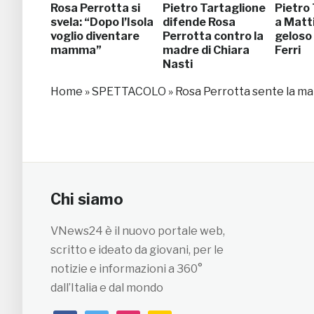
Rosa Perrotta si
Pietro Tartaglione
Pietro
svela: “Dopo l’Isola
difende Rosa
a Matt
voglio diventare
Perrotta contro la
geloso
mamma”
madre di Chiara
Ferri
Nasti
Home
»
SPETTACOLO
»
Rosa Perrotta sente la ma
Chi siamo
VNews24 è il nuovo portale web,
scritto e ideato da giovani, per le
notizie e informazioni a 360°
dall’Italia e dal mondo