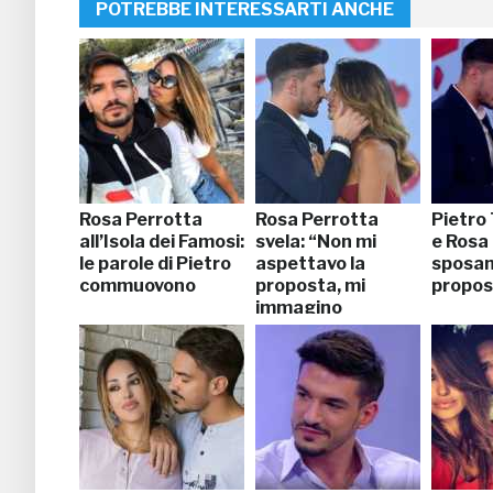
POTREBBE INTERESSARTI ANCHE
Rosa Perrotta
Rosa Perrotta
Pietro
all’Isola dei Famosi:
svela: “Non mi
e Rosa 
le parole di Pietro
aspettavo la
sposan
commuovono
proposta, mi
propos
immagino
mamma”