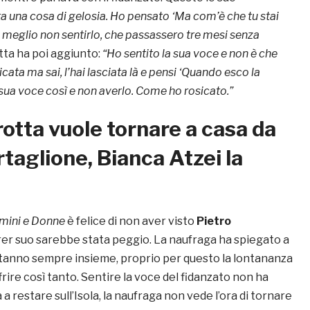
ta una cosa di gelosia. Ho pensato ‘Ma com’è che tu stai
o meglio non sentirlo, che passassero tre mesi senza
tta ha poi aggiunto:
“Ho sentito la sua voce e non è che
cata ma sai, l’hai lasciata là e pensi ‘Quando esco la
a sua voce così e non averlo. Come ho rosicato.”
otta vuole tornare a casa da
rtaglione, Bianca Atzei la
mini e Donne
è felice di non aver visto
Pietro
arer suo sarebbe stata peggio. La naufraga ha spiegato a
stanno sempre insieme, proprio per questo la lontananza
frire così tanto. Sentire la voce del fidanzato non ha
a restare sull’Isola, la naufraga non vede l’ora di tornare