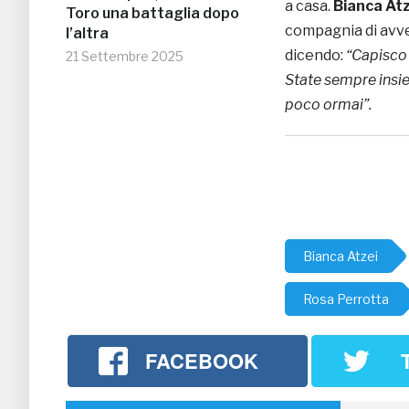
a casa.
Bianca Atz
Toro una battaglia dopo
compagnia di avve
l’altra
dicendo:
“Capisco 
21 Settembre 2025
State sempre insie
poco ormai”.
Bianca Atzei
Rosa Perrotta
FACEBOOK