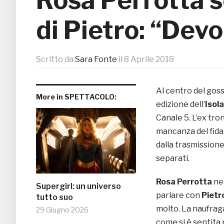
di Pietro: “Devo
Scritto da
Sara Fonte
il
8 Aprile 2018
Al centro del goss
More in SPETTACOLO:
edizione dell’
Isol
Canale 5. L’ex tron
mancanza del fid
dalla trasmission
separati.
Rosa Perrotta
nel
Supergirl: un universo
parlare con
Pietr
tutto suo
molto. La naufrag
29 Giugno 2026
come si è sentita 