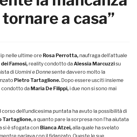
 tornare a casa”
ip nelle ultime ore
Rosa Perrotta,
naufraga dell’attuale
a dei Famosi,
reality condotto da
Alessia Marcuzzi
su
ista di
Uomini e Donne
sente davvero molto la
anzato
Pietro Tartaglione.
Dopo essere usciti insieme
e condotto da
Maria De Filippi,
i due non si sono mai
 corso dell’undicesima puntata ha avuto la possibilità di
o Tartaglione,
a quanto pare la sorpresa non l’ha aiutata
a si è sfogata con
Bianca Atzei,
alla quale ha svelato
mentre parlava con il fidanzato. Queste le sue