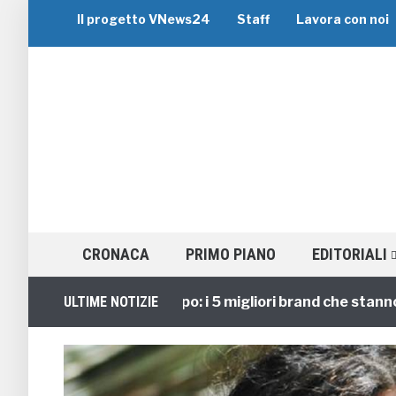
Il progetto VNews24
Staff
Lavora con noi
CRONACA
PRIMO PIANO
EDITORIALI
Viaggi di Gruppo: i 5 migliori brand che stanno guida
ULTIME NOTIZIE