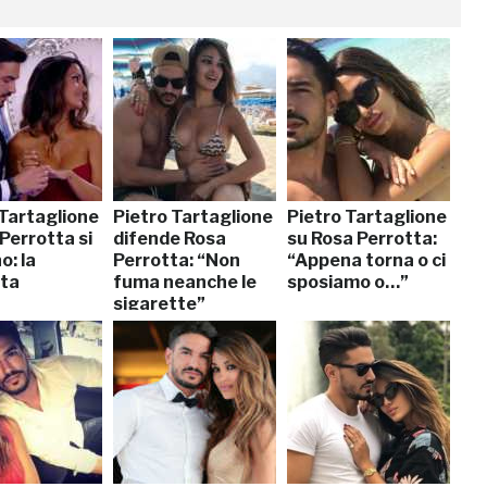
 Tartaglione
Pietro Tartaglione
Pietro Tartaglione
Perrotta si
difende Rosa
su Rosa Perrotta:
o: la
Perrotta: “Non
“Appena torna o ci
ta
fuma neanche le
sposiamo o…”
sigarette”