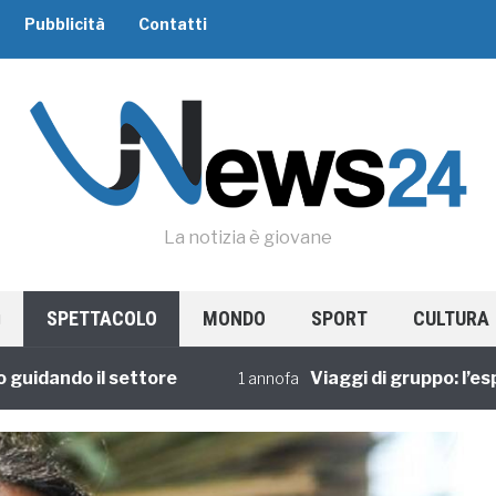
Pubblicità
Contatti
La notizia è giovane
SPETTACOLO
MONDO
SPORT
CULTURA
ndo il settore
Viaggi di gruppo: l’esperie
1 annofa