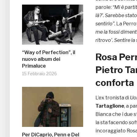
parole:
“Mi è parti
là?’. Sarebbe stat
sentirlo”.
La Perro
me la fossi dimenti
ritrovo’. Sentire l
“Way of Perfection”, il
Rosa Perr
nuovo album dei
Primaluce
Pietro Ta
15 Febbraio 2026
conforta
L’ex tronista di
Uo
Tartaglione
, a p
Bianca che i due 
la sta facendo sof
incoraggiato Rosa 
Per DiCaprio, Penn e Del