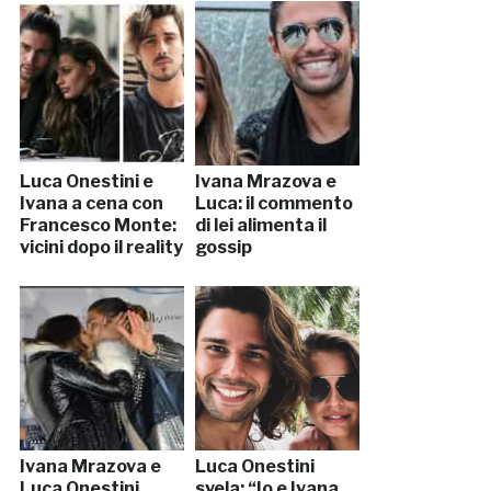
Luca Onestini e
Ivana Mrazova e
Ivana a cena con
Luca: il commento
Francesco Monte:
di lei alimenta il
vicini dopo il reality
gossip
Ivana Mrazova e
Luca Onestini
Luca Onestini,
svela: “Io e Ivana