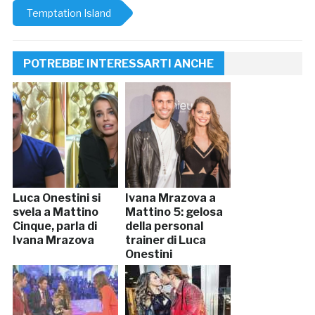
Temptation Island
POTREBBE INTERESSARTI ANCHE
Luca Onestini si
Ivana Mrazova a
svela a Mattino
Mattino 5: gelosa
Cinque, parla di
della personal
Ivana Mrazova
trainer di Luca
Onestini