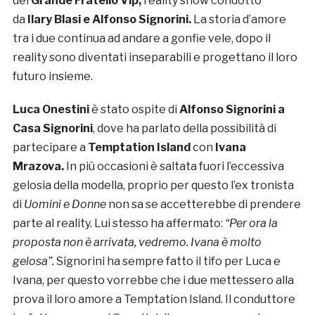
del
Grande Fratello Vip,
reality show condotto
da
Ilary Blasi e Alfonso Signorini.
La storia d’amore
tra i due continua ad andare a gonfie vele, dopo il
reality sono diventati inseparabili e progettano il loro
futuro insieme.
Luca Onestini
è stato ospite di
Alfonso Signorini a
Casa Signorini
, dove ha parlato della possibilità di
partecipare a
Temptation Island
con
Ivana
Mrazova.
In più occasioni è saltata fuori l’eccessiva
gelosia della modella, proprio per questo l’ex tronista
di
Uomini e Donne
non sa se accetterebbe di prendere
parte al reality. Lui stesso ha affermato:
“Per ora la
proposta non è arrivata, vedremo. Ivana è molto
gelosa”.
Signorini ha sempre fatto il tifo per Luca e
Ivana, per questo vorrebbe che i due mettessero alla
prova il loro amore a Temptation Island. Il conduttore