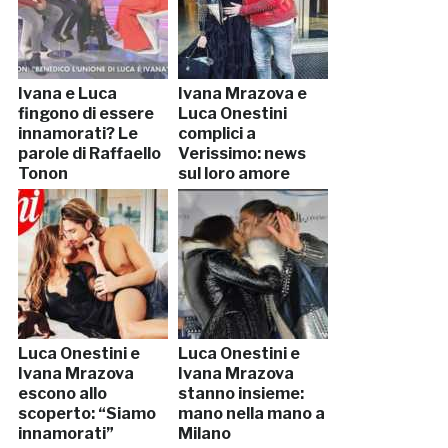
Ivana e Luca
Ivana Mrazova e
fingono di essere
Luca Onestini
innamorati? Le
complici a
parole di Raffaello
Verissimo: news
Tonon
sul loro amore
Luca Onestini e
Luca Onestini e
Ivana Mrazova
Ivana Mrazova
escono allo
stanno insieme:
scoperto: “Siamo
mano nella mano a
innamorati”
Milano