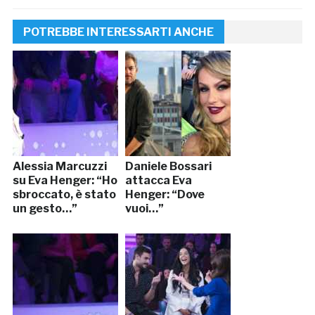
POTREBBE INTERESSARTI ANCHE
Alessia Marcuzzi
Daniele Bossari
su Eva Henger: “Ho
attacca Eva
sbroccato, è stato
Henger: “Dove
un gesto…”
vuoi…”