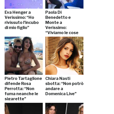
Eva Henger a
Paola Di
Verissimo: “Ho
Benedetto e
rivissuto l’incubo
Monte a
di mio figlio”
Verissimo:
“Viviamo le cose
come vengono”
Pietro Tartaglione
Chiara Nasti
difende Rosa
sbotta: “Non potrò
Perrotta: “Non
andare a
fuma neanche le
Domenica Live”
sigarette”