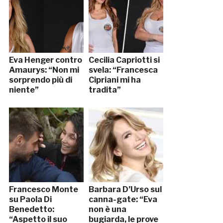
Eva Henger contro
Cecilia Capriotti si
Amaurys: “Non mi
svela: “Francesca
sorprendo più di
Cipriani mi ha
niente”
tradita”
Francesco Monte
Barbara D’Urso sul
su Paola Di
canna-gate: “Eva
Benedetto:
non è una
“Aspetto il suo
bugiarda, le prove