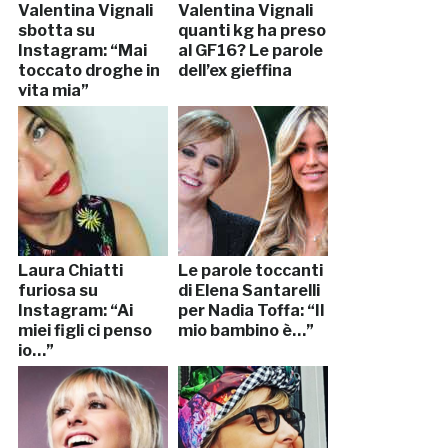
Valentina Vignali
Valentina Vignali
sbotta su
quanti kg ha preso
Instagram: “Mai
al GF16? Le parole
toccato droghe in
dell’ex gieffina
vita mia”
Laura Chiatti
Le parole toccanti
furiosa su
di Elena Santarelli
Instagram: “Ai
per Nadia Toffa: “Il
miei figli ci penso
mio bambino è…”
io…”