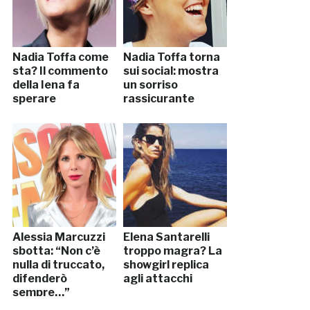
Nadia Toffa come
Nadia Toffa torna
sta? Il commento
sui social: mostra
della Iena fa
un sorriso
sperare
rassicurante
Alessia Marcuzzi
Elena Santarelli
sbotta: “Non c’è
troppo magra? La
nulla di truccato,
showgirl replica
difenderò
agli attacchi
sempre…”