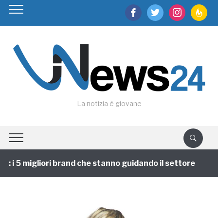
facebook
twitter
instagram
feedburn
La notizia è giovane
 i 5 migliori brand che stanno guidando il settore
1 