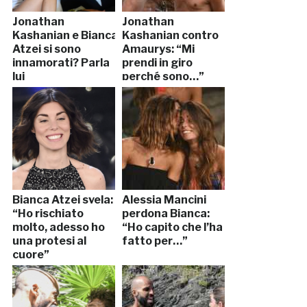
Jonathan
Jonathan
Kashanian e Bianca
Kashanian contro
Atzei si sono
Amaurys: “Mi
innamorati? Parla
prendi in giro
lui
perché sono…”
Bianca Atzei svela:
Alessia Mancini
“Ho rischiato
perdona Bianca:
molto, adesso ho
“Ho capito che l’ha
una protesi al
fatto per…”
cuore”