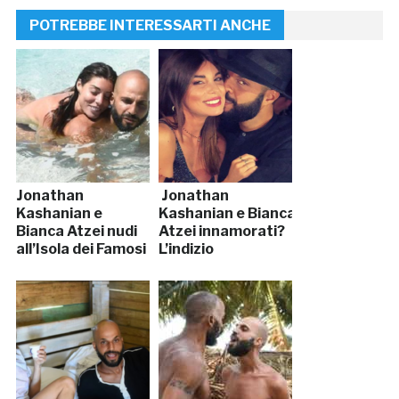
POTREBBE INTERESSARTI ANCHE
Jonathan
Jonathan
Kashanian e
Kashanian e Bianca
Bianca Atzei nudi
Atzei innamorati?
all’Isola dei Famosi
L’indizio