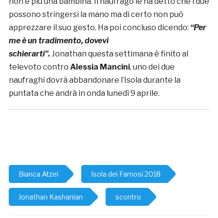
non è più una bambina. Il naufrago le ha detto che i due
possono stringersi la mano ma di certo non può
apprezzare il suo gesto. Ha poi concluso dicendo:
“Per
me è un tradimento, dovevi
schierarti”.
Jonathan
questa settimana è finito al
televoto contro
Alessia Mancini
, uno dei due
naufraghi dovrà abbandonare l’Isola durante la
puntata che andrà in onda lunedì 9 aprile.
Bianca Atzei
Isola dei Famosi 2018
Jonathan Kashanian
scontro