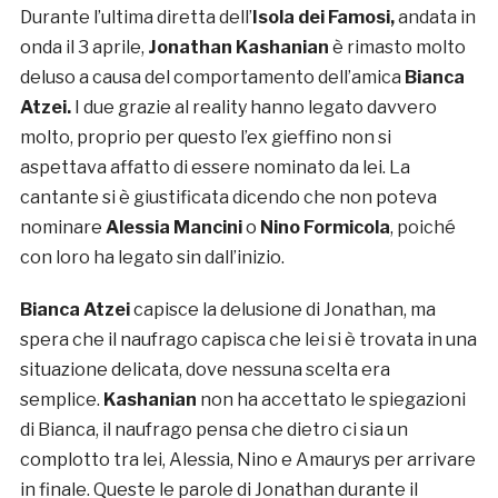
Durante l’ultima diretta dell’
Isola dei Famosi,
andata in
onda il 3 aprile,
Jonathan Kashanian
è rimasto molto
deluso a causa del comportamento dell’amica
Bianca
Atzei.
I due grazie al reality hanno legato davvero
molto, proprio per questo l’ex gieffino non si
aspettava affatto di essere nominato da lei. La
cantante si è giustificata dicendo che non poteva
nominare
Alessia Mancini
o
Nino Formicola
, poiché
con loro ha legato sin dall’inizio.
Bianca Atzei
capisce la delusione di Jonathan, ma
spera che il naufrago capisca che lei si è trovata in una
situazione delicata, dove nessuna scelta era
semplice.
Kashanian
non ha accettato le spiegazioni
di Bianca, il naufrago pensa che dietro ci sia un
complotto tra lei, Alessia, Nino e Amaurys per arrivare
in finale. Queste le parole di Jonathan durante il