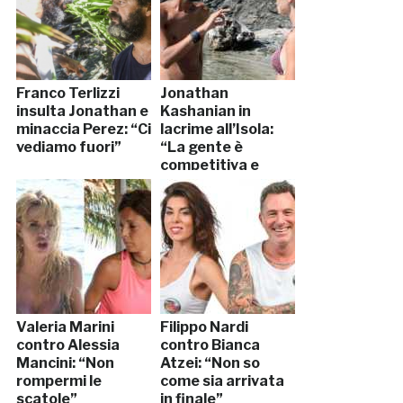
Franco Terlizzi
Jonathan
insulta Jonathan e
Kashanian in
minaccia Perez: “Ci
lacrime all’Isola:
vediamo fuori”
“La gente è
competitiva e
cattiva”
Valeria Marini
Filippo Nardi
contro Alessia
contro Bianca
Mancini: “Non
Atzei: “Non so
rompermi le
come sia arrivata
scatole”
in finale”