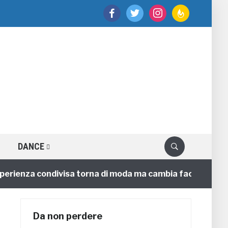
facebook
twitter
instagram
feedburner
DANCE
enza condivisa torna di moda ma cambia faccia
4 anni
Da non perdere