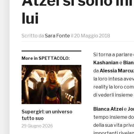
Atzei si sono i
lui
Scritto da
Sara Fonte
il
20 Maggio 2018
Si torna a parlare
More in SPETTACOLO:
Kashanian
e
Bian
da
Alessia Marcu
la loro intesa ave
reality la loro com
di vederli insiem
Bianca Atzei
e
Jo
Supergirl: un universo
tempo insieme dop
tutto suo
della sua vita pri
29 Giugno 2026
importanti rivela