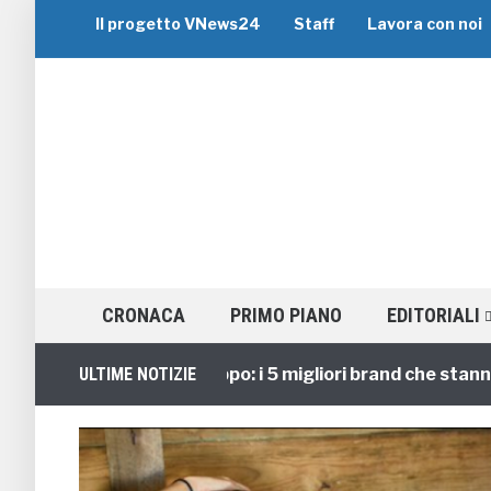
Il progetto VNews24
Staff
Lavora con noi
CRONACA
PRIMO PIANO
EDITORIALI
Viaggi di Gruppo: i 5 migliori brand che stanno guid
ULTIME NOTIZIE