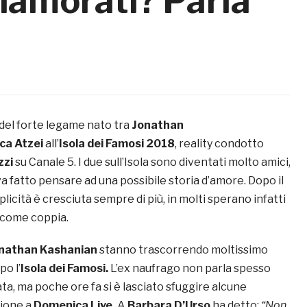
nnamorati? Parla
 del forte legame nato tra
Jonathan
ca Atzei
all’
Isola dei Famosi 2018
, reality condotto
zzi
su Canale 5. I due sull’Isola sono diventati molto amici,
va fatto pensare ad una possibile storia d’amore. Dopo il
plicità è cresciuta sempre di più, in molti sperano infatti
e come coppia.
nathan Kashanian
stanno trascorrendo moltissimo
o l’
Isola dei Famosi.
L’ex naufrago non parla spesso
vata, ma poche ore fa si è lasciato sfuggire alcune
zione a
Domenica Live.
A
Barbara D’Urso
ha detto:
“Non