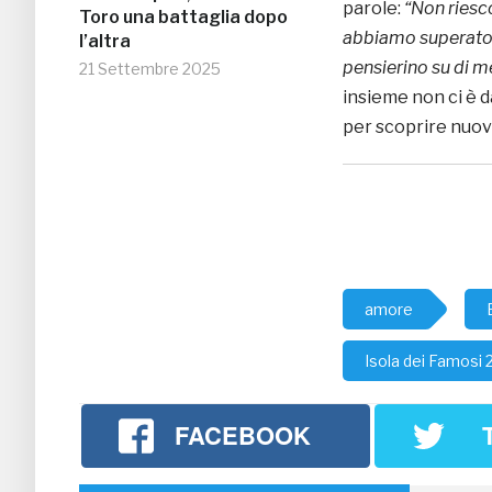
parole:
“Non riesco
Toro una battaglia dopo
abbiamo superato. 
l’altra
pensierino su di m
21 Settembre 2025
insieme non ci è d
per scoprire nuove
amore
Isola dei Famosi 
FACEBOOK