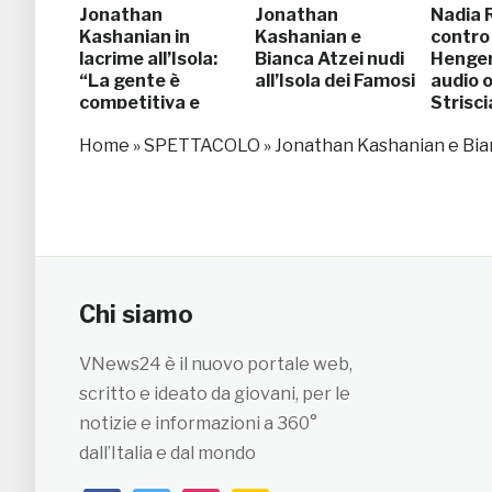
Jonathan
Jonathan
Nadia R
Kashanian in
Kashanian e
contro
lacrime all’Isola:
Bianca Atzei nudi
Henger:
“La gente è
all’Isola dei Famosi
audio o
competitiva e
Strisc
cattiva”
Home
»
SPETTACOLO
»
Jonathan Kashanian e Bian
Chi siamo
VNews24 è il nuovo portale web,
scritto e ideato da giovani, per le
notizie e informazioni a 360°
dall’Italia e dal mondo