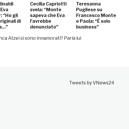
inaldi
Cecilia Capriotti
Teresanna
 Eva
svela: “Monte
Pugliese su
 “Ho gli
sapeva che Eva
Francesco Monte
riginali di
l’avrebbe
e Paola: “È solo
ia…”
denunciato”
business”
ca Atzei si sono innamorati? Parla lui
Tweets by VNews24