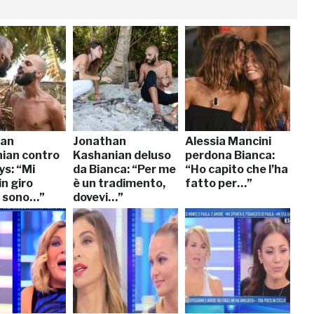
han
Jonathan
Alessia Mancini
ian contro
Kashanian deluso
perdona Bianca:
s: “Mi
da Bianca: “Per me
“Ho capito che l’ha
in giro
è un tradimento,
fatto per…”
 sono…”
dovevi…”