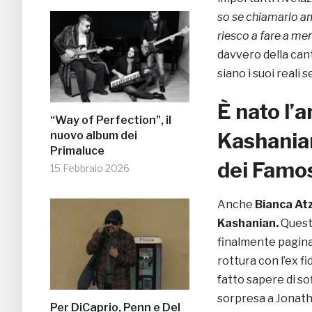
so se chiamarlo am
riesco a fare a men
davvero della cant
siano i suoi reali 
È nato l’
“Way of Perfection”, il
Kashani
nuovo album dei
Primaluce
dei Famo
15 Febbraio 2026
Anche
Bianca At
Kashanian.
Quest
finalmente pagina 
rottura con l’ex fi
fatto sapere di so
sorpresa a Jonath
Per DiCaprio, Penn e Del