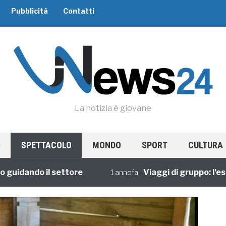
Pubblicità
Contatti
La notizia è giovane
SPETTACOLO
MONDO
SPORT
CULTURA
ando il settore
Viaggi di gruppo: l’esperi
1 annofa