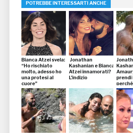
POTREBBE INTERESSARTI ANCHE
Bianca Atzei svela:
Jonathan
Jonat
“Ho rischiato
Kashanian e Bianca
Kashan
molto, adesso ho
Atzei innamorati?
Amaury
una protesi al
L’indizio
prendi 
cuore”
perché