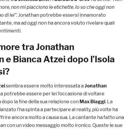
ore, non mi piacciono le etichette. Io so che oggi non
o di lei”.
Jonathan potrebbe essersi innamorato
ante, ma ad oggi non ha ancora voluto rivelare quali
sentimenti.
amore tra
Jonathan
an
e
Bianca Atzei dopo l’Isola
si?
zei
sembra essere molto interessata a
Jonathan
a potrebbe essere per lei l’occasione di voltare
dopo la fine della sua relazione con
Max Biaggi
. La
danzato l’ha spinta a partecipare al reality, più volte ha
ffrire ancora molto a causa sua. La cantante ha fatto una
an con un video messaggio molto ironico. Queste le sue