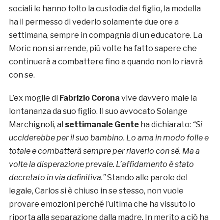
sociali le hanno tolto la custodia del figlio, la modella
ha il permesso di vederlo solamente due ore a
settimana, sempre in compagnia di un educatore. La
Moric non si arrende, più volte ha fatto sapere che
continuerà a combattere fino a quando non lo riavrà
con se.
L’ex moglie di
Fabrizio Corona
vive davvero male la
lontananza da suo figlio. Il suo avvocato Solange
Marchignoli, al
settimanale Gente
ha dichiarato:
“Si
ucciderebbe per il suo bambino.
Lo ama in modo folle e
totale e combatterà sempre per riaverlo con sé. Ma a
volte la disperazione prevale. L’affidamento è stato
decretato in via definitiva.”
Stando alle parole del
legale, Carlos si è chiuso in se stesso, non vuole
provare emozioni perché l’ultima che ha vissuto lo
riporta alla separazione dalla madre. In merito a ciò ha