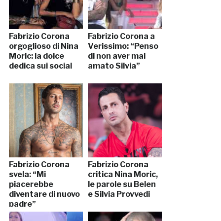
Fabrizio Corona
Fabrizio Corona a
orgoglioso di Nina
Verissimo: “Penso
Moric: la dolce
di non aver mai
dedica sui social
amato Silvia”
Fabrizio Corona
Fabrizio Corona
svela: “Mi
critica Nina Moric,
piacerebbe
le parole su Belen
diventare di nuovo
e Silvia Provvedi
padre”