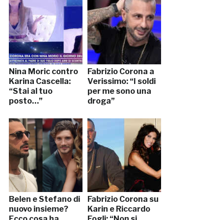
Nina Moric contro
Fabrizio Corona a
Karina Cascella:
Verissimo: “I soldi
“Stai al tuo
per me sono una
posto…”
droga”
Belen e Stefano di
Fabrizio Corona su
nuovo insieme?
Karin e Riccardo
Ecco cosa ha
Fogli: “Non si