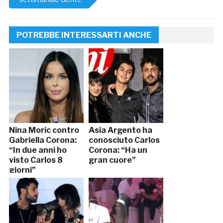
POTREBBE INTERESSARTI ANCHE
Nina Moric contro
Asia Argento ha
Gabriella Corona:
conosciuto Carlos
“In due anni ho
Corona: “Ha un
visto Carlos 8
gran cuore”
giorni”