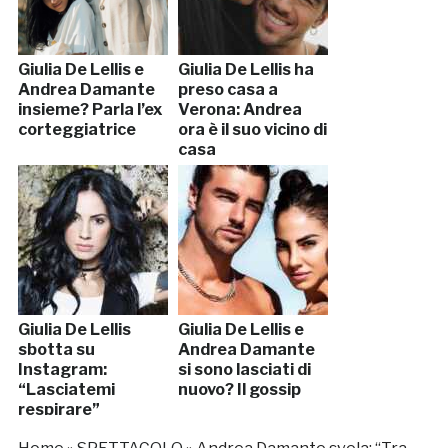
Giulia De Lellis e
Giulia De Lellis ha
Andrea Damante
preso casa a
insieme? Parla l’ex
Verona: Andrea
corteggiatrice
ora è il suo vicino di
casa
Giulia De Lellis
Giulia De Lellis e
sbotta su
Andrea Damante
Instagram:
si sono lasciati di
“Lasciatemi
nuovo? Il gossip
respirare”