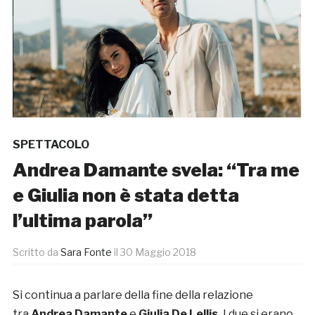
SPETTACOLO
Andrea Damante svela: “Tra me
e Giulia non è stata detta
l’ultima parola”
Scritto da
Sara Fonte
il
30 Maggio 2018
Si continua a parlare della fine della relazione
tra
Andrea Damante
e
Giulia De Lellis.
I due si erano