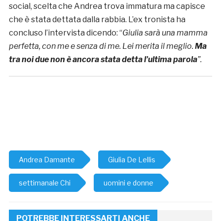
social, scelta che Andrea trova immatura ma capisce
che è stata dettata dalla rabbia. L’ex tronista ha
concluso l’intervista dicendo: “
Giulia sarà una mamma
perfetta, con me e senza di me.
Lei merita il meglio.
Ma
tra noi due non è ancora stata detta l’ultima parola
”.
Andrea Damante
Giulia De Lellis
settimanale Chi
uomini e donne
POTREBBE INTERESSARTI ANCHE