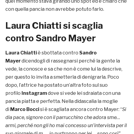
quel momento stava girando uno spot ed è chiaro che
con quella pancia non avrebbe potuto farlo.
Laura Chiatti si scaglia
contro Sandro Mayer
Laura Chiatti
è sbottata contro
Sandro
Mayer
dicendogli di rassegnarsi perché la gente la
vede, la conosce e sa che non è come lui la descrive,
per questo lo invita a smetterla di denigrarla. Poco
dopo, l’attrice ha postato un’altra foto sul suo
profilo
Instagram
dove si vede lei sdraiata con una
pancia piatta e perfetta. Nella didascalia la moglie
di
Marco Bocci
si è scagliata ancora contro Mayer: “
Si
dia pace, signore con il parrucchino che adora sme…
armi, perché non gli ho mai concesso un’intervista per il
suo giornale di m….. io purtroppo per lei … sono così”.