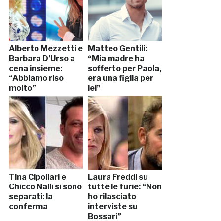
Alberto Mezzetti e
Matteo Gentili:
Barbara D’Urso a
“Mia madre ha
cena insieme:
sofferto per Paola,
“Abbiamo riso
era una figlia per
molto”
lei”
Tina Cipollari e
Laura Freddi su
Chicco Nalli si sono
tutte le furie: “Non
separati: la
ho rilasciato
conferma
interviste su
Bossari”