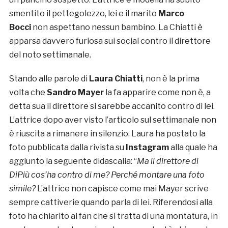
smentito il pettegolezzo, lei e il marito
Marco
Bocci
non aspettano nessun bambino. La Chiatti è
apparsa davvero furiosa sui social contro il direttore
del noto settimanale.
Stando alle parole di
Laura Chiatti
, non è la prima
volta che
Sandro Mayer
la fa apparire come non è, a
detta sua il direttore si sarebbe accanito contro di lei.
L’attrice dopo aver visto l’articolo sul settimanale non
è riuscita a rimanere in silenzio. Laura ha postato la
foto pubblicata dalla rivista su
Instagram
alla quale ha
aggiunto la seguente didascalia: “
Ma il direttore di
DiPiù cos’ha contro di me?
Perché montare una foto
simile?
L’attrice non capisce come mai Mayer scrive
sempre cattiverie quando parla di lei. Riferendosi alla
foto ha chiarito ai fan che si tratta di una montatura, in