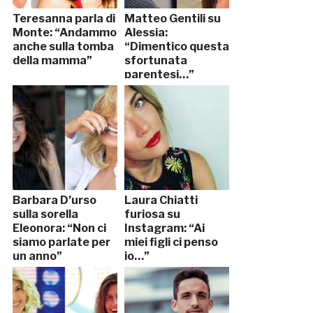
Teresanna parla di
Matteo Gentili su
Monte: “Andammo
Alessia:
anche sulla tomba
“Dimentico questa
della mamma”
sfortunata
parentesi…”
Barbara D’urso
Laura Chiatti
sulla sorella
furiosa su
Eleonora: “Non ci
Instagram: “Ai
siamo parlate per
miei figli ci penso
un anno”
io…”