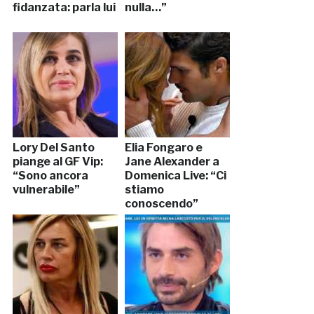
fidanzata: parla lui
nulla…”
Lory Del Santo
Elia Fongaro e
piange al GF Vip:
Jane Alexander a
“Sono ancora
Domenica Live: “Ci
vulnerabile”
stiamo
conoscendo”