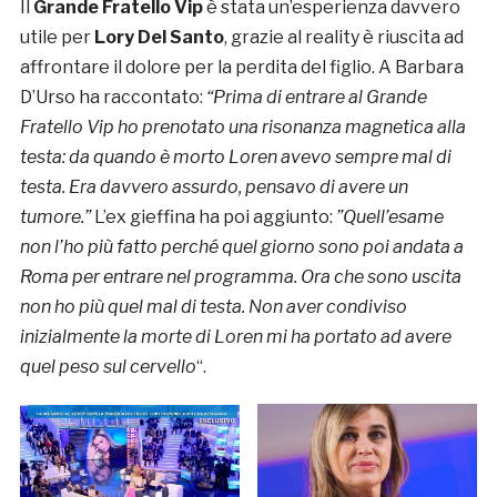
Il
Grande Fratello Vip
è stata un’esperienza davvero
utile per
Lory Del Santo
, grazie al reality è riuscita ad
affrontare il dolore per la perdita del figlio. A Barbara
D’Urso ha raccontato:
“Prima di entrare al Grande
Fratello Vip ho prenotato una risonanza magnetica alla
testa: da quando è morto Loren avevo sempre mal di
testa. Era davvero assurdo, pensavo di avere un
tumore.”
L’ex gieffina ha poi aggiunto:
”Quell’esame
non l’ho più fatto perché quel giorno sono poi andata a
Roma per entrare nel programma. Ora che sono uscita
non ho più quel mal di testa. Non aver condiviso
inizialmente la morte di Loren mi ha portato ad avere
quel peso sul cervello
“.