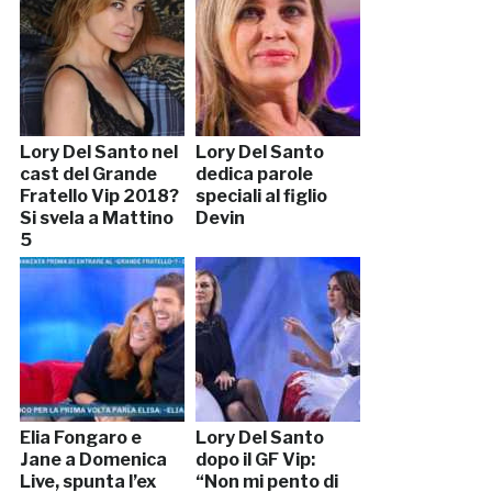
Lory Del Santo nel
Lory Del Santo
cast del Grande
dedica parole
Fratello Vip 2018?
speciali al figlio
Si svela a Mattino
Devin
5
Elia Fongaro e
Lory Del Santo
Jane a Domenica
dopo il GF Vip:
Live, spunta l’ex
“Non mi pento di