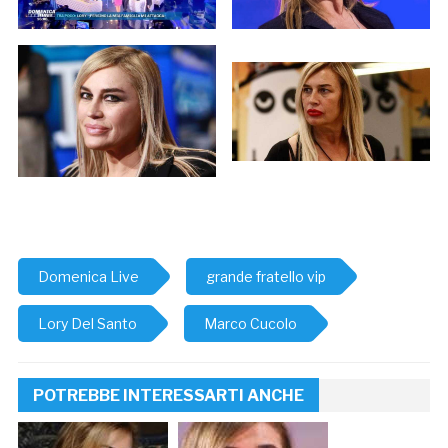
Domenica Live
grande fratello vip
Lory Del Santo
Marco Cucolo
POTREBBE INTERESSARTI ANCHE