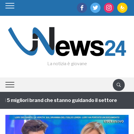
facebook
twitter
instagram
feedburn
La notizia è giovane
 5 migliori brand che stanno guidando il settore
1 an