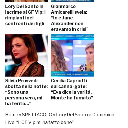
Lory Del Santo in
Gianmarco
lacrime al GF Vip: i
Amicarelli svela:
rimpianti nei
“Io e Jane
confronti dei figli
Alexander non
eravamo in crisi”
Silvia Provvedi
Cecilia Capriotti
sbotta nella notte:
sul canna-gate:
“Sono una
“Eva dice la verità,
persona vera, mi
Monte ha fumato”
ha ferito…”
Home
»
SPETTACOLO
»
Lory Del Santo a Domenica
Live: “Il GF Vip mi ha fatto bene”