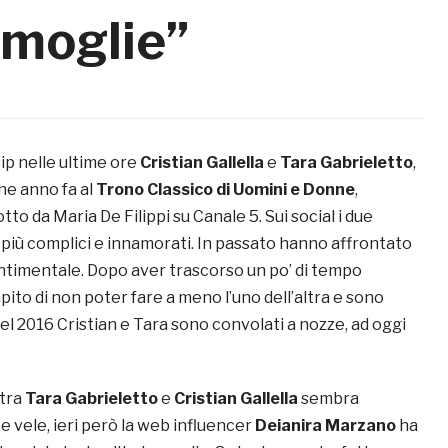
 moglie”
ip nelle ultime ore
Cristian Gallella
e
Tara Gabrieletto
,
he anno fa al
Trono Classico di Uomini e Donne
,
 da Maria De Filippi su Canale 5. Sui social i due
iù complici e innamorati. In passato hanno affrontato
entimentale. Dopo aver trascorso un po’ di tempo
ito di non poter fare a meno l’uno dell’altra e sono
el 2016 Cristian e Tara sono convolati a nozze, ad oggi
 tra
Tara Gabrieletto
e
Cristian Gallella
sembra
 vele, ieri però la web influencer
Deianira Marzano
ha