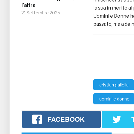
l’altra
la sua in merito a
21 Settembre 2025
Uomini e Donne ha
passato, ma a de n
cristian gallella
uomini e donne
FACEBOOK