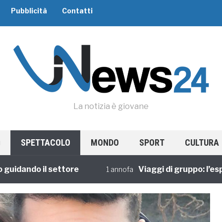
Pubblicità
Contatti
La notizia è giovane
SPETTACOLO
MONDO
SPORT
CULTURA
ando il settore
Viaggi di gruppo: l’esperie
1 annofa