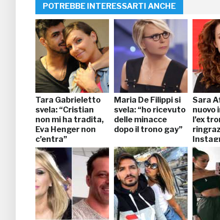
POTREBBE INTERESSARTI ANCHE
Tara Gabrieletto
Maria De Filippi si
Sara Af
svela: “Cristian
svela: “ho ricevuto
nuovo 
non mi ha tradita,
delle minacce
l’ex tr
Eva Henger non
dopo il trono gay”
ringraz
c’entra”
Insta