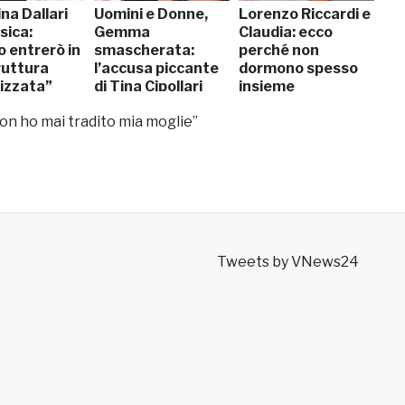
na Dallari
Uomini e Donne,
Lorenzo Riccardi e
sica:
Gemma
Claudia: ecco
o entrerò in
smascherata:
perché non
ruttura
l’accusa piccante
dormono spesso
lizzata”
di Tina Cipollari
insieme
Non ho mai tradito mia moglie”
Tweets by VNews24