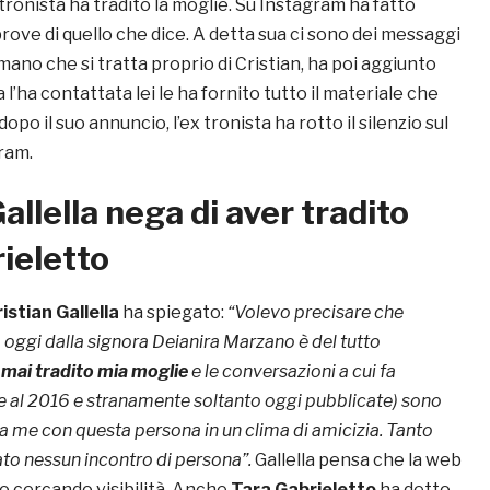
 tronista ha tradito la moglie. Su Instagram ha fatto
rove di quello che dice. A detta sua ci sono dei messaggi
ano che si tratta proprio di Cristian, ha poi aggiunto
l’ha contattata lei le ha fornito tutto il materiale che
po il suo annuncio, l’ex tronista ha rotto il silenzio sul
ram.
allella nega di aver tradito
ieletto
istian Gallella
ha spiegato:
“Volevo precisare che
oggi dalla signora Deianira Marzano è del tutto
mai tradito mia moglie
e le conversazioni a cui fa
ite al 2016 e stranamente soltanto oggi pubblicate) sono
 me con questa persona in un clima di amicizia. Tanto
ato nessun incontro di persona”.
Gallella pensa che la web
lo cercando visibilità. Anche
Tara Gabrieletto
ha detto