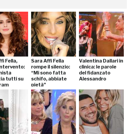
fi Fella,
Sara Affi Fella
Valentina Dallari in
intervento:
rompe il silenzio:
clinica: le parole
onista
“Mi sono fatta
del fidanzato
ia tutti su
schifo, abbiate
Alessandro
gram
pietà”