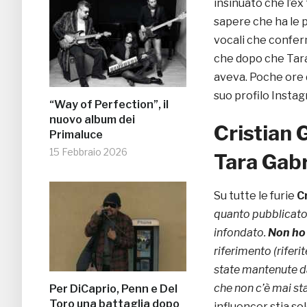
insinuato che l’ex
sapere che ha le p
vocali che conferm
che dopo che Tara 
aveva. Poche ore do
suo profilo Instag
“Way of Perfection”, il
nuovo album dei
Cristian G
Primaluce
15 Febbraio 2026
Tara Gabr
Su tutte le furie
Cr
quanto pubblicato 
infondato.
Non ho 
riferimento (rifer
state mantenute da
che non c’è mai st
Per DiCaprio, Penn e Del
Toro una battaglia dopo
influencer stia so