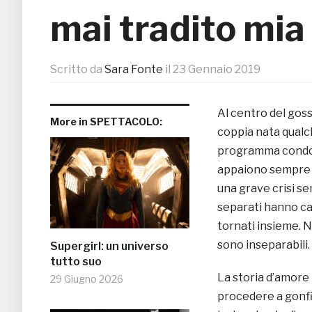
mai tradito mia
Scritto da
Sara Fonte
il
23 Gennaio 2019
Al centro del goss
More in SPETTACOLO:
coppia nata qualc
programma condotto
appaiono sempre p
una grave crisi s
separati hanno cap
tornati insieme. N
sono inseparabili.
Supergirl: un universo
tutto suo
La storia d’amore
29 Giugno 2026
procedere a gonfie