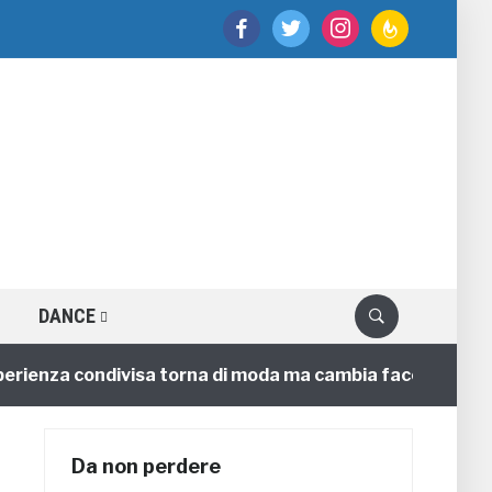
facebook
twitter
instagram
feedburner
DANCE
nza condivisa torna di moda ma cambia faccia
4 anni
Da non perdere