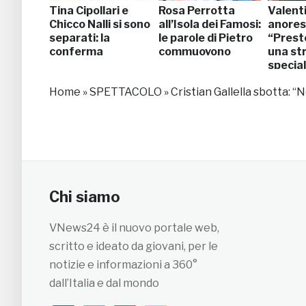
Tina Cipollari e
Rosa Perrotta
Valenti
Chicco Nalli si sono
all’Isola dei Famosi:
anores
separati: la
le parole di Pietro
“Prest
conferma
commuovono
una st
specia
Home
»
SPETTACOLO
»
Cristian Gallella sbotta: “
Chi siamo
VNews24 è il nuovo portale web,
scritto e ideato da giovani, per le
notizie e informazioni a 360°
dall’Italia e dal mondo