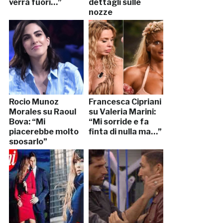
verrà fuori…”
dettagli sulle
nozze
Rocio Munoz
Francesca Cipriani
Morales su Raoul
su Valeria Marini:
Bova: “Mi
“Mi sorride e fa
piacerebbe molto
finta di nulla ma…”
sposarlo”