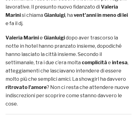
lavorative. Il presunto nuovo fidanzato di
Valeria
Marini
si chiama
Gianluigi
, ha
vent’anni in meno di lei
e fa il dj.
Valeria Marini
e
Gianluigi
dopo aver trascorso la
notte in hotel hanno pranzato insieme, dopodiché
hanno lasciato la città insieme. Secondo il
settimanale, tra i due c’era molta
complicità
e
intesa
,
atteggiamenti che lasciavano intendere di essere
molto più che semplici amici. La showgirl ha davvero
ritrovato l’amore
? Non ci resta che attendere nuove
indiscrezioni per scoprire come stanno davvero le
cose.