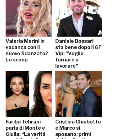
Valeria Marini in
Daniele Bossari
vacanza con il
sta bene dopo il GF
nuovo fidanzato?
Vip: “Voglio
Lo scoop
tornare a
lavorare”
Fariba Tehrani
Cristina Chiabotto
parla di Monte e
e Marco si
Giulia: “La verità
sposano: primi