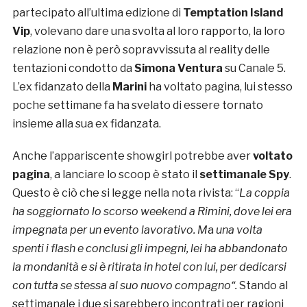
partecipato all’ultima edizione di
Temptation Island
Vip
, volevano dare una svolta al loro rapporto, la loro
relazione non è però sopravvissuta al reality delle
tentazioni condotto da
Simona Ventura
su Canale 5.
L’ex fidanzato della
Marini
ha voltato pagina, lui stesso
poche settimane fa ha svelato di essere tornato
insieme alla sua ex fidanzata.
Anche l’appariscente showgirl potrebbe aver
voltato
pagina
, a lanciare lo scoop è stato il
settimanale Spy
.
Questo è ciò che si legge nella nota rivista: “
La coppia
ha soggiornato lo scorso weekend a Rimini, dove lei era
impegnata per un evento lavorativo. M
a
una volta
spenti i flash e conclusi gli impegni, lei ha abbandonato
la mondanità e si è ritirata in hotel con lui, per dedicarsi
con tutta se stessa al suo nuovo compagno“.
Stando al
settimanale i due si sarebbero incontrati per ragioni