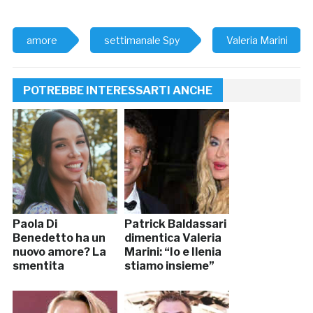
amore
settimanale Spy
Valeria Marini
POTREBBE INTERESSARTI ANCHE
Paola Di
Patrick Baldassari
Benedetto ha un
dimentica Valeria
nuovo amore? La
Marini: “Io e Ilenia
smentita
stiamo insieme”