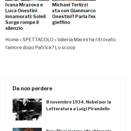
Ivana Mrazova e
Michael Terlizzi
Luca Onestini
sta con Gianmarco
innamorati: Soleil
Onestini? Parla l’ex
Sorge rompe il
gieffino
silenzio
Home
»
SPETTACOLO
»
Valeria Marini ha ritrovato
l’amore dopo Patrick? Lo scoop
Da non perdere
8 novembre 1934, Nobel per la
Letteratura a Luigi Pirandello