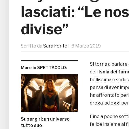
lasciati: “Le no
divise”
Scritto da
Sara Fonte
il
6 Marzo 2019
Si torna a parlare 
More in SPETTACOLO:
dell’
Isola dei fam
bellissima e seduc
pensa di aver imp
ha affrontato peri
droga, ad oggi pe
Fino a poche set
Supergirl: un universo
felice insieme al 
tutto suo