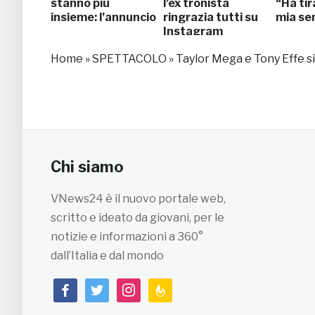
stanno più
l’ex tronista
“Ha tir
insieme: l’annuncio
ringrazia tutti su
mia sen
Instagram
Home
»
SPETTACOLO
»
Taylor Mega e Tony Effe si 
Chi siamo
VNews24 è il nuovo portale web,
scritto e ideato da giovani, per le
notizie e informazioni a 360°
dall’Italia e dal mondo
facebook
twitter
instagram
feedburner