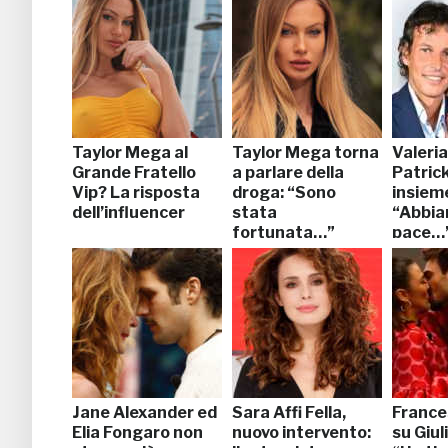
Taylor Mega al
Taylor Mega torna
Valeria
Grande Fratello
a parlare della
Patrick
Vip? La risposta
droga: “Sono
insiem
dell’influencer
stata
“Abbia
fortunata…”
pace…
Jane Alexander ed
Sara Affi Fella,
France
Elia Fongaro non
nuovo intervento:
su Giul