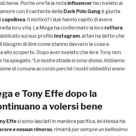
iù bene. Poche ore fa la nota
influencer
ha rivelato ai
d’amore con il cantante della
Dark Polo Gang
è giunta
l
capolinea
. Il motivo? I due hanno capito di avere
nella loro vita. La Mega ha confermato la loro
rottura
bblicato sul suo profilo
Instagram
, ai fan ha detto che
il bisogno di dire come stanno davvero le cose e
a allo scoperto. Dopo aver svelato che lei e Tony non
e ha spiegato:
“Le nostre strade si sono divise. Abbiamo
ione di comune accordo perché i nostri obbiettivi erano
ga e Tony Effe dopo la
ontinuano a volersi bene
ny Effe
si sono lasciati in maniera pacifica, lei stessa ha
ncore e nessun rimorso
, rimarrà per sempre un bellissimo