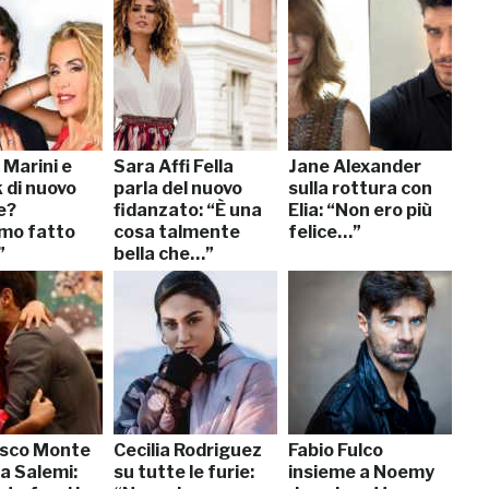
 Marini e
Sara Affi Fella
Jane Alexander
 di nuovo
parla del nuovo
sulla rottura con
e?
fidanzato: “È una
Elia: “Non ero più
mo fatto
cosa talmente
felice…”
”
bella che…”
sco Monte
Cecilia Rodriguez
Fabio Fulco
ia Salemi:
su tutte le furie:
insieme a Noemy