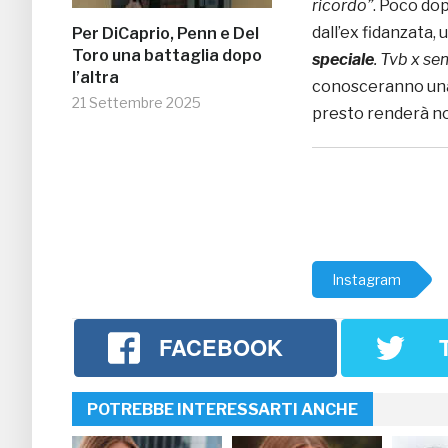
ricordo”
. Poco do
dall’ex fidanzata,
Per DiCaprio, Penn e Del
Toro una battaglia dopo
speciale
. Tvb x se
l’altra
conosceranno una 
21 Settembre 2025
presto renderà no
Instagram
FACEBOOK
POTREBBE INTERESSARTI ANCHE