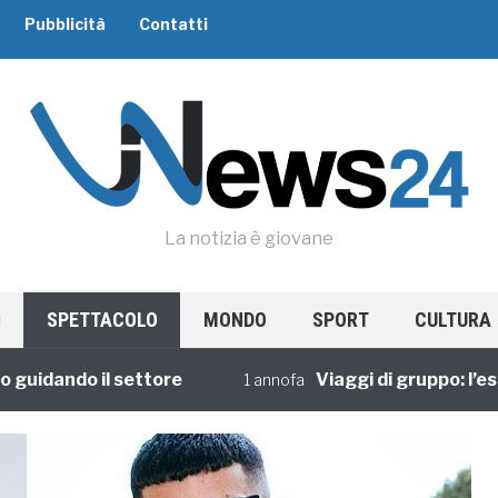
Pubblicità
Contatti
La notizia è giovane
SPETTACOLO
MONDO
SPORT
CULTURA
dando il settore
Viaggi di gruppo: l’esperi
1 annofa