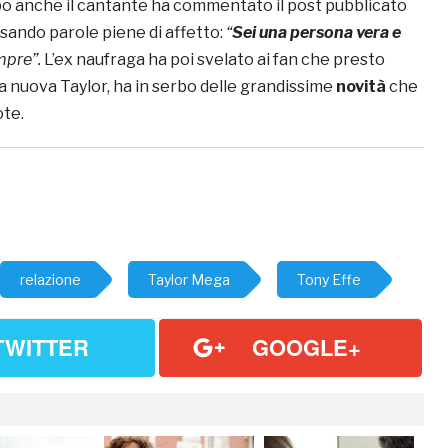
po anche il cantante ha commentato il post pubblicato
 usando parole piene di affetto:
“
Sei una persona vera e
mpre”.
L’ex naufraga ha poi svelato ai fan che presto
nuova Taylor, ha in serbo delle grandissime
novità
che
te.
relazione
Taylor Mega
Tony Effe
TWITTER
GOOGLE+