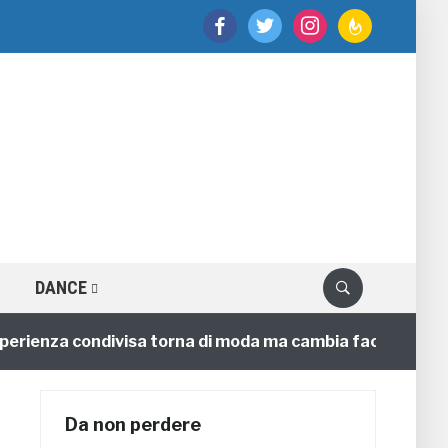
facebook
twitter
instagram
feedburner
DANCE
enza condivisa torna di moda ma cambia faccia
4 ann
Da non perdere