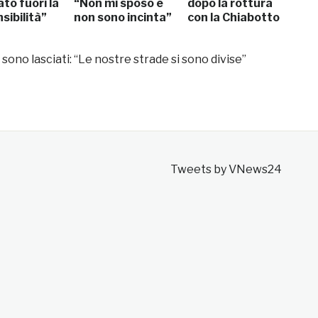
ato fuori la
“Non mi sposo e
dopo la rottura
sibilità”
non sono incinta”
con la Chiabotto
sono lasciati: “Le nostre strade si sono divise”
Tweets by VNews24