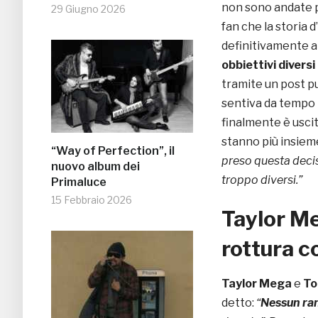
non sono andate p
29 Giugno 2026
fan che la storia 
definitivamente a
obbiettivi diversi
tramite un post pu
sentiva da tempo 
finalmente è uscit
stanno più insiem
“Way of Perfection”, il
preso questa decis
nuovo album dei
troppo diversi.”
Primaluce
15 Febbraio 2026
Taylor Me
rottura c
Taylor Mega
e
To
detto:
“
Nessun ra