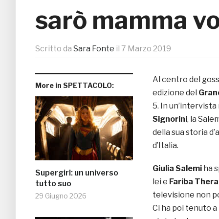
sarò mamma vorr
Scritto da
Sara Fonte
il
7 Marzo 2019
Al centro del goss
More in SPETTACOLO:
edizione del
Grand
5. In un’intervista 
Signorini
, la Sal
della sua storia 
d’Italia.
Giulia Salemi
ha s
Supergirl: un universo
lei e
Fariba Theran
tutto suo
televisione non po
29 Giugno 2026
Ci ha poi tenuto a