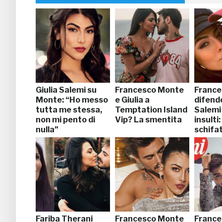
Giulia Salemi su
Francesco Monte
France
Monte: “Ho messo
e Giulia a
difende
tutta me stessa,
Temptation Island
Salemi 
non mi pento di
Vip? La smentita
insulti
nulla”
schifa
Fariba Therani
Francesco Monte
France