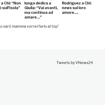
a a Chi: “Non
lunga dedica a
Rodriguez a Chi:
 sull’Isola”
Giulia: “Vai avanti,
news sul loro
ma continua ad
amore….
amare…”
do sarò mamma vorrei farlo al top”
Tweets by VNews24