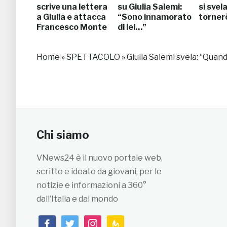
scrive una lettera
su Giulia Salemi:
si svel
a Giulia e attacca
“Sono innamorato
tornerò
Francesco Monte
di lei…”
Home
»
SPETTACOLO
»
Giulia Salemi svela: “Quan
Chi siamo
VNews24 è il nuovo portale web,
scritto e ideato da giovani, per le
notizie e informazioni a 360°
dall’Italia e dal mondo
facebook
twitter
instagram
feedburner