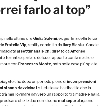
ei farlo al top”
ip nelle ultime ore
Giulia Salemi
, ex gieffina della terza
e Fratello Vip
, reality condotto da
Ilary Blasi
su Canale
rilasciata al
settimanale Chi
, diretto da
Alfonso
emi è tornata a parlare del suo rapporto con la madre e
d’amore con
Francesco Monte
, nata nella casa più spiata
piegato che dopo un periodo pieno di
incomprensioni
i si sono riavvicinate
. Lei stessa ha ribadito che la
trà mai rovinare davvero un rapporto tra madre e figlia.
 precisare che le due non si sono
mai separate
, sono