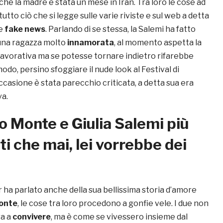
hé la madre è stata un mese in Iran. Tra loro le cose ad
utto ciò che si legge sulle varie riviste e sul web a detta
e
fake news
. Parlando di se stessa, la Salemi ha fatto
una ragazza molto
innamorata
, al momento aspetta la
lavorativa ma se potesse tornare indietro rifarebbe
modo, persino sfoggiare il nude look al Festival di
occasione è stata parecchio criticata, a detta sua era
va.
 Monte e Giulia Salemi più
i che mai, lei vorrebbe dei
 ha parlato anche della sua bellissima storia d’amore
onte
, le cose tra loro procedono a gonfie vele. I due non
ra a
convivere
, ma è come se vivessero insieme dal