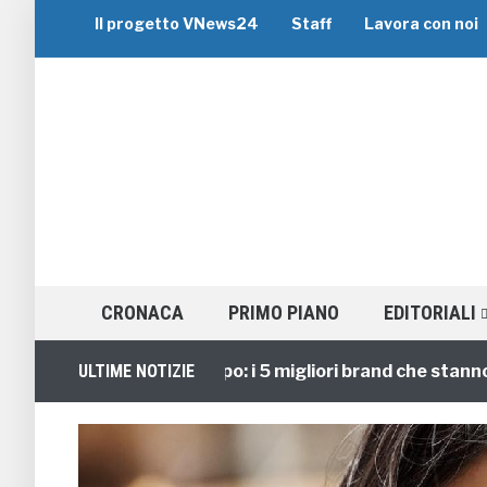
Il progetto VNews24
Staff
Lavora con noi
CRONACA
PRIMO PIANO
EDITORIALI
Viaggi di Gruppo: i 5 migliori brand che stanno guid
ULTIME NOTIZIE