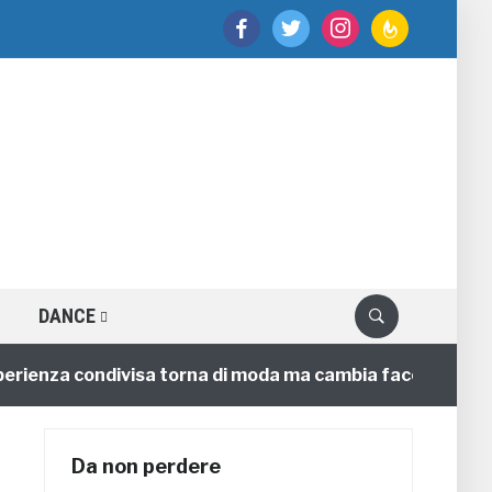
facebook
twitter
instagram
feedburner
DANCE
nza condivisa torna di moda ma cambia faccia
4 anni
Da non perdere