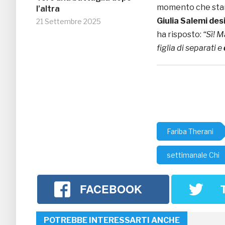
momento che stann
l’altra
Giulia Salemi
des
21 Settembre 2025
ha risposto:
“Sì! M
figlia di separati e
Fariba Therani
settimanale Chi
FACEBOOK
POTREBBE INTERESSARTI ANCHE