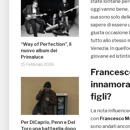
state lontane perc
oggi vanno bene, t
sua sono solo dell
sapere di essere 
giusta occasione 
tutto allo stesso 
“Way of Perfection”, il
Venezia. In quell’
nuovo album dei
giovane ed istinti
Primaluce
15 Febbraio 2026
Francesco
innamorat
figli?
La nota influencer
con
Francesco M
Per DiCaprio, Penn e Del
sono andati anco
Toro una battaglia dopo