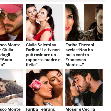
sco Monte
Giulia Salemi su
Fariba Therani
 Giulia
Fariba: “La tv non
svela: “Non ho
dagli
può rovinare un
nulla contro
: “Sono
rapporto madre e
Francesco
to”
figlia”
Monte…”
sco Monte
Fariba Tehrani,
Moser e Cecilia