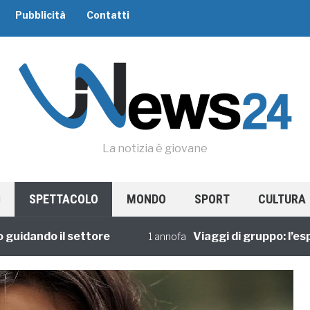
Pubblicità
Contatti
La notizia è giovane
SPETTACOLO
MONDO
SPORT
CULTURA
ando il settore
Viaggi di gruppo: l’esperie
1 annofa