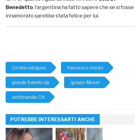
Benedetto
, l’argentina ha fatto sapere che se si fosse
innamorato sarebbe stata felice per lui.
Cecilia rodriguez
francesco monte
grande fratello vip
Ignazio Moser
settimanale Chi
POTREBBE INTERESSARTI ANCHE