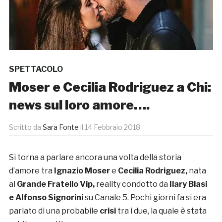
SPETTACOLO
Moser e Cecilia Rodriguez a Chi:
news sul loro amore….
Scritto da
Sara Fonte
il
14 Febbraio 2018
Si torna a parlare ancora una volta della storia
d’amore tra
Ignazio Moser
e
Cecilia Rodriguez,
nata
al
Grande Fratello Vip,
reality condotto da
Ilary Blasi
e Alfonso Signorini
su Canale 5. Pochi giorni fa si era
parlato di una probabile
crisi
tra i due, la quale è stata