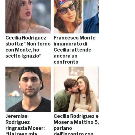
Cecilia Rodriguez
Francesco Monte
sbotta: “Non torno
innamorato di
con Monte, ho
Cecilia: attende
scelto Ignazio”
ancora un
confronto
Jeremias
Cecilia Rodriguez e
Rodriguez
Moser a Mattino 5,
ringrazia Moser:
parlano
“Hai reso mia
dell’incontro con