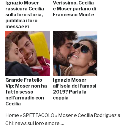
Ignazio Moser
Verissimo, Cecilia
rassicura Cecilia
e Moser parlano di
sulla loro storia,
Francesco Monte
pubblica i loro
messaggi
Grande Fratello
Ignazio Moser
Vip: Moser non ha
all’Isola dei famosi
fatto sesso
2019? Parla la
nell’armadio con
coppia
Cecilia
Home
»
SPETTACOLO
»
Moser e Cecilia Rodriguez a
Chi: news sul loro amore….