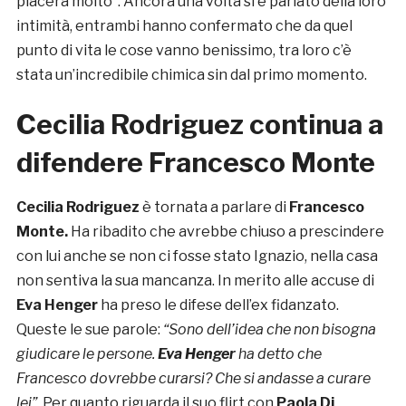
piacerà molto”. Ancora una volta si è parlato della loro
intimità, entrambi hanno confermato che da quel
punto di vita le cose vanno benissimo, tra loro c’è
stata un’incredibile chimica sin dal primo momento.
Cecilia Rodriguez continua a
difendere Francesco Monte
Cecilia Rodriguez
è tornata a parlare di
Francesco
Monte.
Ha ribadito che avrebbe chiuso a prescindere
con lui anche se non ci fosse stato Ignazio, nella casa
non sentiva la sua mancanza. In merito alle accuse di
Eva Henger
ha preso le difese dell’ex fidanzato.
Queste le sue parole:
“Sono dell’idea che non bisogna
giudicare le persone.
Eva Henger
ha detto che
Francesco dovrebbe curarsi? Che si andasse a curare
lei”.
Per quanto riguarda il suo flirt con
Paola Di