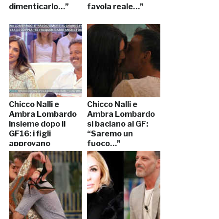
dimenticarlo…”
favola reale…”
Chicco Nalli e
Chicco Nalli e
Ambra Lombardo
Ambra Lombardo
insieme dopo il
si baciano al GF:
GF16: i figli
“Saremo un
approvano
fuoco…”