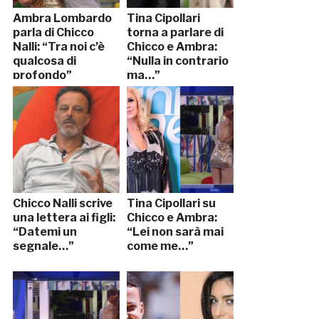
Ambra Lombardo
Tina Cipollari
parla di Chicco
torna a parlare di
Nalli: “Tra noi c’è
Chicco e Ambra:
qualcosa di
“Nulla in contrario
profondo”
ma…”
Chicco Nalli scrive
Tina Cipollari su
una lettera ai figli:
Chicco e Ambra:
“Datemi un
“Lei non sarà mai
segnale…”
come me…”