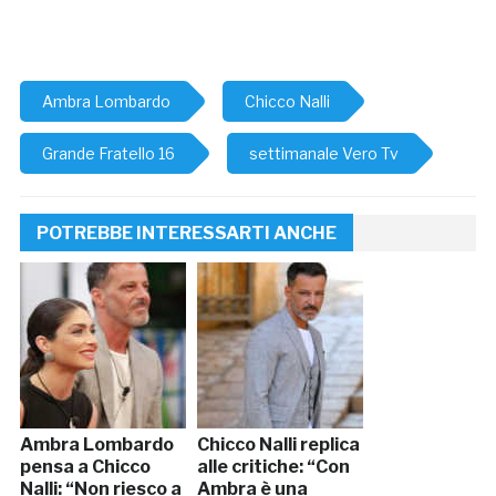
Ambra Lombardo
Chicco Nalli
Grande Fratello 16
settimanale Vero Tv
POTREBBE INTERESSARTI ANCHE
Ambra Lombardo
Chicco Nalli replica
pensa a Chicco
alle critiche: “Con
Nalli: “Non riesco a
Ambra è una