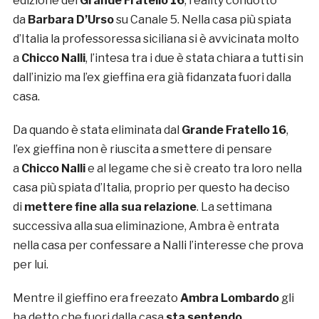
edizione del
Grande Fratello 16
, reality condotto
da
Barbara D’Urso
su Canale 5. Nella casa più spiata
d’Italia la professoressa siciliana si è avvicinata molto
a
Chicco Nalli
, l’intesa tra i due è stata chiara a tutti sin
dall’inizio ma l’ex gieffina era già fidanzata fuori dalla
casa.
Da quando è stata eliminata dal
Grande Fratello 16
,
l’ex gieffina non è riuscita a smettere di pensare
a
Chicco Nalli
e al legame che si è creato tra loro nella
casa più spiata d’Italia, proprio per questo ha deciso
di
mettere fine alla sua relazione
. La settimana
successiva alla sua eliminazione, Ambra è entrata
nella casa per confessare a Nalli l’interesse che prova
per lui.
Mentre il gieffino era freezato
Ambra Lombardo
gli
ha detto che fuori dalla casa
sta sentendo