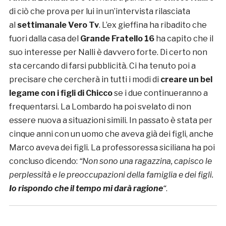
di ciò che prova per lui in un’intervista rilasciata
al
settimanale Vero Tv
. L’ex gieffina ha ribadito che
fuori dalla casa del
Grande Fratello 16
ha capito che il
suo interesse per Nalli è davvero forte. Di certo non
sta cercando di farsi pubblicità. Ci ha tenuto poi a
precisare che cercherà in tutti i modi di
creare un bel
legame con i figli di Chicco
se i due continueranno a
frequentarsi. La Lombardo ha poi svelato di non
essere nuova a situazioni simili. In passato è stata per
cinque anni con un uomo che aveva già dei figli, anche
Marco aveva dei figli. La professoressa siciliana ha poi
concluso dicendo:
“Non sono una ragazzina, capisco le
perplessità e le preoccupazioni della famiglia e dei figli.
Io rispondo che il tempo mi darà ragione
“
.