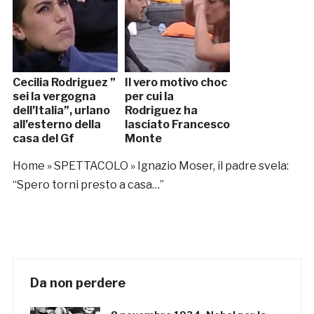
Cecilia Rodriguez ”
Il vero motivo choc
sei la vergogna
per cui la
dell’Italia”, urlano
Rodriguez ha
all’esterno della
lasciato Francesco
casa del Gf
Monte
Home
»
SPETTACOLO
»
Ignazio Moser, il padre svela:
“Spero torni presto a casa…”
Da non perdere