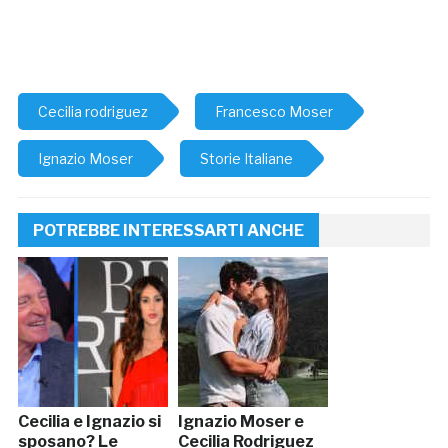
Cecilia rodriguez
Francesco Moser
Ignazio Moser
Storie Italiane
POTREBBE INTERESSARTI ANCHE
Cecilia e Ignazio si
Ignazio Moser e
sposano? Le
Cecilia Rodriguez