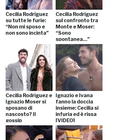
Cecilia Rodriguez
Cecilia Rodriguez
su tutte le furie:
sul confronto tra
“Non mi sposo e
Monte e Moser:
non sono incinta”
“Sono
spontanea…”
Cecilia Rodriguez e
Ignazio e Ivana
Ignazio Moser si
fanno la doccia
sposano di
insieme: Cecilia si
nascosto? Il
infuria ed è rissa
gossip
[VIDEO]