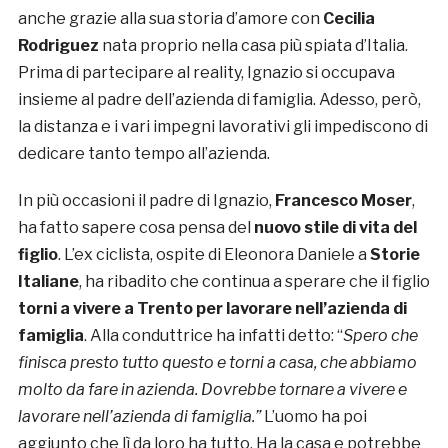
anche grazie alla sua storia d’amore con
Cecilia
Rodriguez
nata proprio nella casa più spiata d’Italia.
Prima di partecipare al reality, Ignazio si occupava
insieme al padre dell’azienda di famiglia. Adesso, però,
la distanza e i vari impegni lavorativi gli impediscono di
dedicare tanto tempo all’azienda.
In più occasioni il padre di Ignazio,
Francesco Moser
,
ha fatto sapere cosa pensa del
nuovo stile di vita del
figlio
. L’ex ciclista, ospite di Eleonora Daniele a
Storie
Italiane
, ha ribadito che continua a sperare che il figlio
torni a vivere a Trento per lavorare nell’azienda di
famiglia
. Alla conduttrice ha infatti detto: “
Spero che
finisca presto tutto questo e torni a casa, che abbiamo
molto da fare in azienda. Dovrebbe tornare a vivere e
lavorare nell’azienda di famiglia.”
L’uomo ha poi
aggiunto che lì da loro ha tutto. Ha la casa e potrebbe